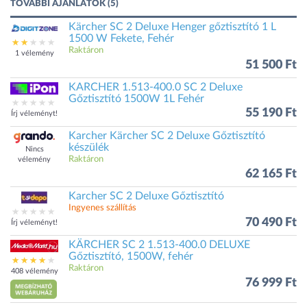
TOVÁBBI AJÁNLATOK (5)
Kärcher SC 2 Deluxe Henger gőztisztító 1 L
1500 W Fekete, Fehér
Raktáron
1 vélemény
51 500 Ft
KARCHER 1.513-400.0 SC 2 Deluxe
Gőztisztító 1500W 1L Fehér
55 190 Ft
Írj véleményt!
Karcher Kärcher SC 2 Deluxe Gőztisztító
készülék
Nincs
Raktáron
vélemény
62 165 Ft
Karcher SC 2 Deluxe Gőztisztító
Ingyenes szállítás
70 490 Ft
Írj véleményt!
KÄRCHER SC 2 1.513-400.0 DELUXE
Gőztisztító, 1500W, fehér
Raktáron
408 vélemény
76 999 Ft