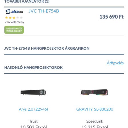
TOVÁBBI AJÁNLATOK (1)
JVC TH-E754B
135 690 Ft
716 vélemény
JVC TH-E754B HANGPROJEKTOR ÁRGRAFIKON
Árfigyelés
HASONLÓ HANGPROJEKTOROK
Arys 2.0 (22946)
GRAVITY SL-830200
Trust
SpeedLink
10 502 Ft-tól
13 315 Ft-tól