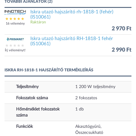
TOVÁBBI AJÁNLATOK (2)
Iskra utazó hajszárító rh-1818-1 (fehér)
(IS10061)
Raktáron
16 vélemény
2 970 Ft
Iskra utazó hajszárító RH-1818-1 fehér
(IS10061)
2 990 Ft
Írj véleményt!
ISKRA RH-1818-1 HAJSZÁRÍTÓ TERMÉKLEÍRÁS
Teljesítmény
1 200
W
teljesítmény
Fokozatok száma
2
fokozatos
Hőmérséklet fokozatok
1
db
száma
Funkciók
Akasztógyűrű,
Összecsukható