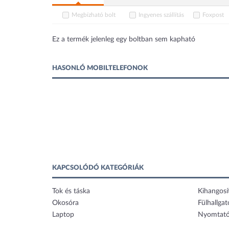
Megbízható bolt
Ingyenes szállítás
Foxpost
Ez a termék jelenleg egy boltban sem kapható
HASONLÓ MOBILTELEFONOK
KAPCSOLÓDÓ KATEGÓRIÁK
Tok és táska
Kihangosí
Okosóra
Fülhallgat
Laptop
Nyomtat