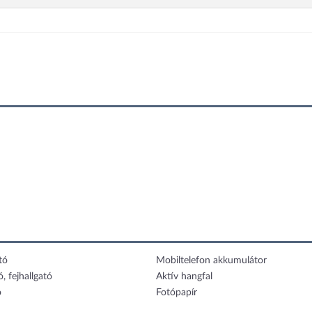
tó
Mobiltelefon akkumulátor
ó, fejhallgató
Aktív hangfal
ó
Fotópapír