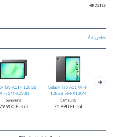
HIRDETÉS
Árfigyelés
xy Tab A11+ 128GB
Galaxy Tab A11 Wi-Fi
Galaxy Tab A11 LTE
WiFi SM-X230N
128GB SM-X130N
X135
Samsung
Samsung
Samsung
79 900 Ft-tól
71 990 Ft-tól
59 990 Ft-tól