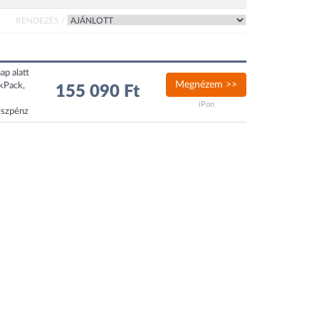
RENDEZÉS /
ap alatt
Megnézem >>
ckPack,
155 090 Ft
iPon
észpénz