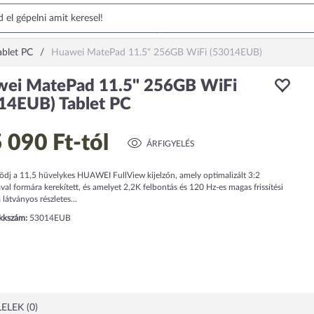
blet PC
Huawei MatePad 11.5" 256GB WiFi (53014EUB)
ei MatePad 11.5" 256GB WiFi
14EUB) Tablet PC
 090 Ft
-tól
ÁRFIGYELÉS
dj a 11,5 hüvelykes HUAWEI FullView kijelzőn, amely optimalizált 3:2
al formára kerekített, és amelyet 2,2K felbontás és 120 Hz-es magas frissítési
 látványos részletes...
ikkszám:
53014EUB
ELEK (0)