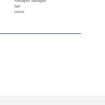
Fülhallgató, fejhallgató
Egér
Laptop