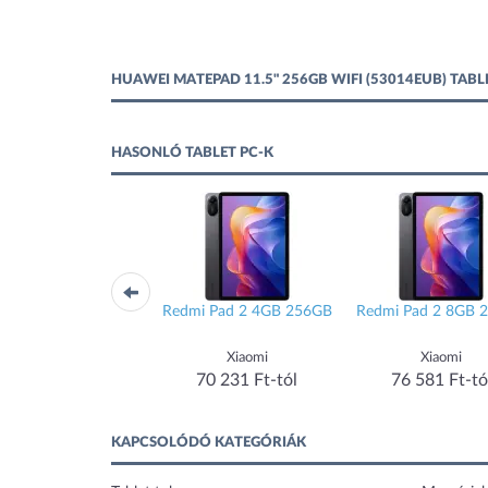
HUAWEI MATEPAD 11.5" 256GB WIFI (53014EUB) TAB
HASONLÓ TABLET PC-K
dmi Pad 2 4G 4GB
Redmi Pad 2 4GB 256GB
Redmi Pad 2 8GB 
128GB
Xiaomi
Xiaomi
Xiaomi
67 564 Ft-tól
70 231 Ft-tól
76 581 Ft-tó
KAPCSOLÓDÓ KATEGÓRIÁK