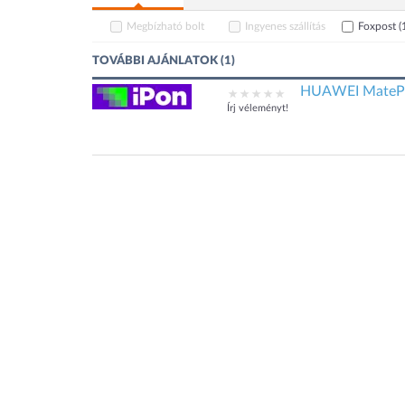
Megbízható bolt
Ingyenes szállítás
Foxpost
(
TOVÁBBI AJÁNLATOK (1)
HUAWEI MatePad
Írj véleményt!