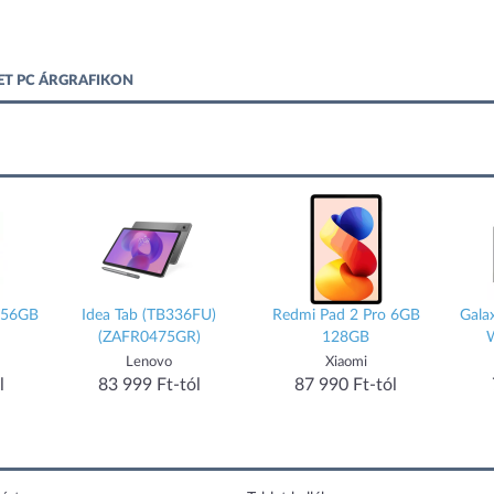
LET PC ÁRGRAFIKON
256GB
Idea Tab (TB336FU)
Redmi Pad 2 Pro 6GB
Gala
(ZAFR0475GR)
128GB
Lenovo
Xiaomi
l
83 999 Ft-tól
87 990 Ft-tól