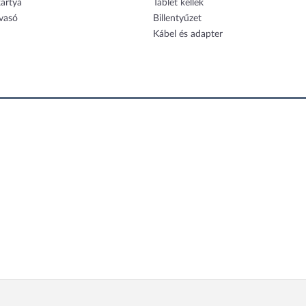
ártya
Tablet kellék
vasó
Billentyűzet
Kábel és adapter