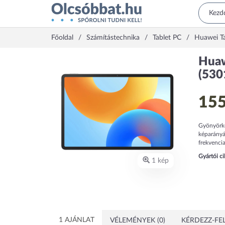
Főoldal
Számítástechnika
Tablet PC
Huawei Ta
Huaw
(530
155
Gyönyörkö
képarányáv
frekvencia
Gyártói c
1 kép
1 AJÁNLAT
VÉLEMÉNYEK (0)
KÉRDEZZ-FEL