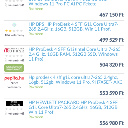
Windows 11 Pro PC AI PC Fekete
Írj véleményt!
Raktáron
467 150 Ft
HP BPS HP ProDesk 4 SFF G1i, Core Ultra7-
265 2.4GHz, 16GB, 512GB, Win 11 Prof.
Raktáron
184 vélemény
499 529 Ft
HP ProDesk 4 SFF G1i (Intel Core Ultra 7-265
2,4 GHz, 16GB RAM, 512GB SSD, Windows
11 Pro)
Írj véleményt!
504 320 Ft
Hp prodesk 4 sff g1i, core ultra7-265 2.4ghz,
16gb, 512gb, Windows 11 Pro. 9H7X5ET- AKC
Nincs
Raktáron
vélemény
553 590 Ft
HP HEWLETT PACKARD HP ProDesk 4 SFF
G1i, Core Ultra7-265 2.4GHz, 16GB, 512GB,
Win 11 Prof.
Írj véleményt!
Raktáron
556 980 Ft