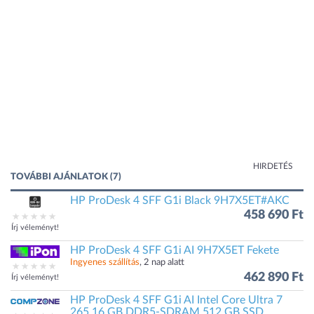
HIRDETÉS
TOVÁBBI AJÁNLATOK (7)
HP ProDesk 4 SFF G1i Black 9H7X5ET#AKC
458 690 Ft
Írj véleményt!
HP ProDesk 4 SFF G1i AI 9H7X5ET Fekete
Ingyenes szállítás
, 2 nap alatt
462 890 Ft
Írj véleményt!
HP ProDesk 4 SFF G1i AI Intel Core Ultra 7
265 16 GB DDR5-SDRAM 512 GB SSD