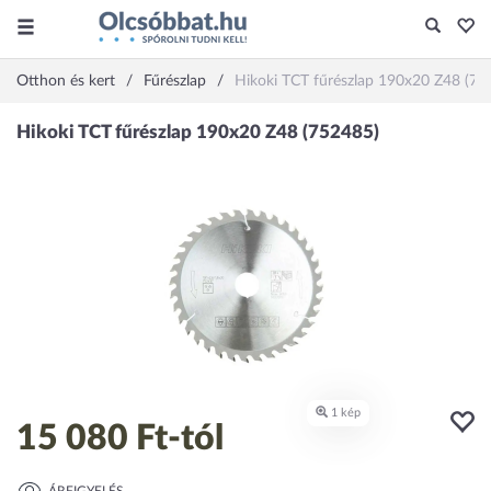
Otthon és kert
Fűrészlap
Hikoki TCT fűrészlap 190x20 Z48 (75
15 080 Ft
-tól