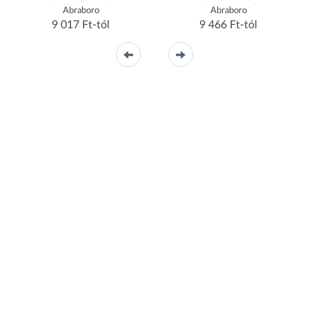
(1db/csomag)
(1db/csomag)
Abraboro
Abraboro
9 017 Ft-tól
9 466 Ft-tól