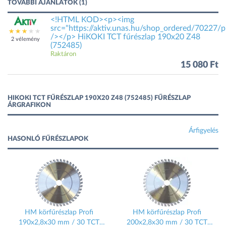
TOVÁBBI AJÁNLATOK (1)
<!HTML KOD><p><img
src="https://aktiv.unas.hu/shop_ordered/70227/pi
/></p> HiKOKI TCT fűrészlap 190x20 Z48
2 vélemény
(752485)
Raktáron
15 080 Ft
HIKOKI TCT FŰRÉSZLAP 190X20 Z48 (752485) FŰRÉSZLAP
ÁRGRAFIKON
Árfigyelés
HASONLÓ FŰRÉSZLAPOK
,
HM körfűrészlap Profi
HM körfűrészlap Profi
190x2,8x30 mm / 30 TCT
200x2,8x30 mm / 30 TCT