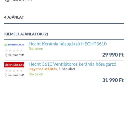
ÁRFIGYELÉS
1 kép
4 AJÁNLAT
KIEMELT AJÁNLATOK (2)
Hecht Kerámia hősugárzó HECHT3610
Raktáron
29 990 Ft
Írj véleményt!
Hecht 3610 Ventilátoros kerámia hősugárzó
Ingyenes szállítás
, 1 nap alatt
Raktáron
Írj véleményt!
31 990 Ft