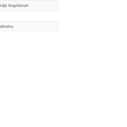
őjű forgótányér
sítmény