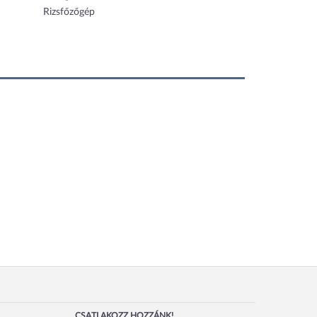
Rizsfőzőgép
CSATLAKOZZ HOZZÁNK!