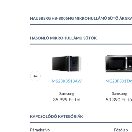
HAUSBERG HB-8005NG MIKROHULLÁMÚ SÜTŐ ÁRGR
HASONLÓ MIKROHULLÁMÚ SÜTŐK
MS23K3513AS
MS23K3513AW
MG23F301TA
Samsung
Samsung
Samsung
38 900 Ft-tól
35 999 Ft-tól
53 390 Ft-tó
KAPCSOLÓDÓ KATEGÓRIÁK
Páraelszívó
Főzőlap