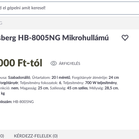
G
berg HB-8005NG Mikrohullámú
000 Ft
-tól
ÁRFIGYELÉS
pusa:
Szabadonálló
,
Űrtartalom:
20
l
méretű
,
Forgótányér átmérője:
24
cm
forgótányér
,
Teljesítmény fokozatok:
6
,
Teljesítmény:
700
W teljesítmény
,
unkció:
nem
,
Magasság:
25
cm
,
Szélesség:
45
cm
széles
,
Mélység:
28,5
cm
,
kg
ikkszám:
HB-8005NG
0)
KÉRDEZZ-FELELEK (0)