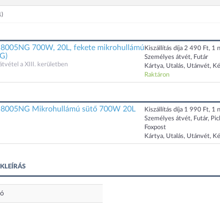
1)
005NG 700W, 20L, fekete mikrohullámú
Kiszállítás díja 2 490 Ft, 1 n
G)
Személyes átvét, Futár
átvétel a XIII. kerületben
Kártya, Utalás, Utánvét, K
Raktáron
005NG Mikrohullámú sütő 700W 20L
Kiszállítás díja 1 990 Ft, 1 n
Személyes átvét, Futár, Pi
Foxpost
Kártya, Utalás, Utánvét, K
KLEÍRÁS
ló