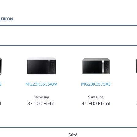
AFIKON
S
MG23K3515AW
MG23K3575AS
Samsung
Samsung
l
37 500 Ft-tól
41 900 Ft-tól
Sütő