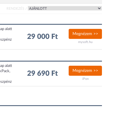
RENDEZÉS /
ap alatt
Megnézem >>
29 000 Ft
észpénz
mysoft.hu
ap alatt
Megnézem >>
ckPack,
29 690 Ft
iPon
észpénz