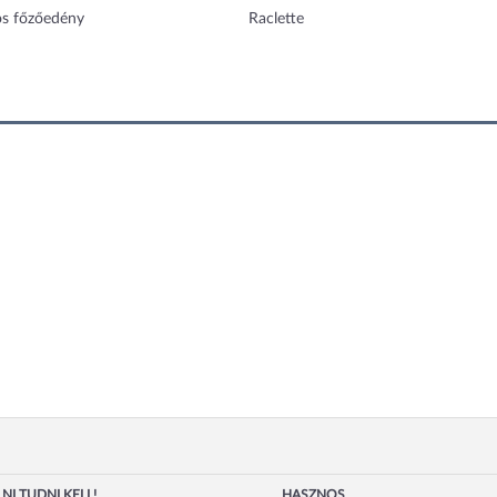
os főzőedény
Raclette
NI TUDNI KELL!
HASZNOS