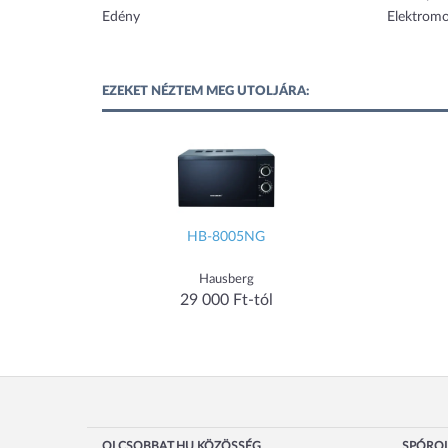
Edény
Elektrom
EZEKET NÉZTEM MEG UTOLJÁRA:
HB-8005NG
Hausberg
29 000 Ft-tól
OLCSOBBAT.HU KÖZÖSSÉG
SPÓROL