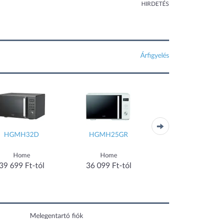
HIRDETÉS
Árfigyelés
HGMH32D
HGMH25GR
MWP 201 SB
Home
Home
Whirlpool
39 699 Ft-tól
36 099 Ft-tól
37 336 Ft-tól
Melegentartó fiók