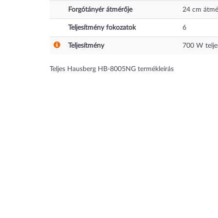
Forgótányér átmérője
24
cm
átmér
Teljesítmény fokozatok
6
Teljesítmény
700
W telje
Teljes Hausberg HB-8005NG termékleírás