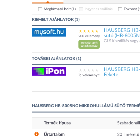
Megbízható bolt
(1)
Ingyenes szállítás
Foxpost
(
KIEMELT AJÁNLATOK (1)
HAUSBERG HB-8
sütő (HB-8005N
200 vélemény
GLS kiszállítás vagy 
TOVÁBBI AJÁNLATOK (1)
HAUSBERG HB-8
Fekete
Írj véleményt!
HAUSBERG HB-8005NG MIKROHULLÁMÚ SÜTŐ TERMÉ
Termék típusa
Szabadonál
Űrtartalom
20
l
méretű