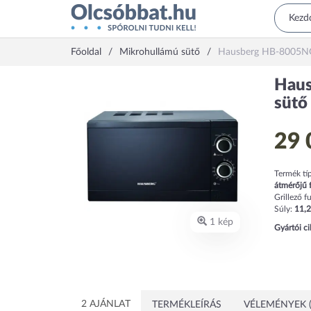
Főoldal
Mikrohullámú sütő
Hausberg HB-8005N
Haus
sütő
29 
Termék tí
átmérőjű 
Grillező f
Súly:
11,2
1 kép
Gyártói c
2 AJÁNLAT
TERMÉKLEÍRÁS
VÉLEMÉNYEK (