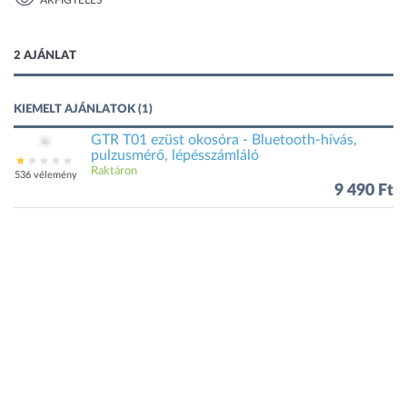
ÁRFIGYELÉS
1 kép
2 AJÁNLAT
KIEMELT AJÁNLATOK (1)
GTR T01 ezüst okosóra - Bluetooth-hívás,
pulzusmérő, lépésszámláló
Raktáron
536 vélemény
9 490 Ft