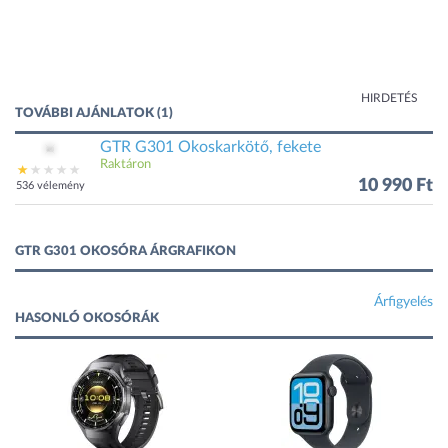
HIRDETÉS
TOVÁBBI AJÁNLATOK (1)
GTR G301 Okoskarkötő, fekete
Raktáron
10 990 Ft
536 vélemény
GTR G301 OKOSÓRA ÁRGRAFIKON
Árfigyelés
HASONLÓ OKOSÓRÁK