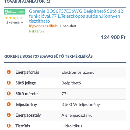
TOVÁBBI AJÁNLATOK (1)
Gorenje BOS6737E06WG Beépíthető Sütő 12
funkcióval,77 L,Teleszkópos sütősín,Könnyen
tisztítható
2 vélemény
Ingyenes szállítás
, 1 nap alatt
Raktáron
124 900 Ft
GORENJE BOS6737E06WG SÜTŐ TERMÉKLEÍRÁS
Energiaforrás
Elektromos üzemű
Sütő jellege
Beépíthető
Sütő mérete
77
l
Teljesítmény
3 500
W
teljesítmény
Energiaosztály
A energiaosztályú
Tisztítás
Hidrolitikus