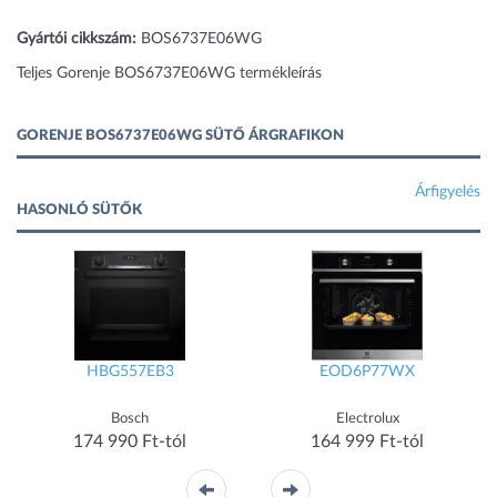
Gyártói cikkszám:
BOS6737E06WG
Teljes Gorenje BOS6737E06WG termékleírás
GORENJE BOS6737E06WG SÜTŐ ÁRGRAFIKON
Árfigyelés
HASONLÓ SÜTŐK
HBG557EB3
EOD6P77WX
Bosch
Electrolux
174 990 Ft-tól
164 999 Ft-tól