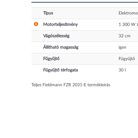
Típus
Elektromo
Motorteljesítmény
1 300
W
t
Vágószélesség
32
cm
Állítható magasság
igen
Fűgyűjtő
Fűgyűjtő
Fűgyűjtő térfogata
30
l
Teljes Fieldmann FZR 2031-E termékleírás