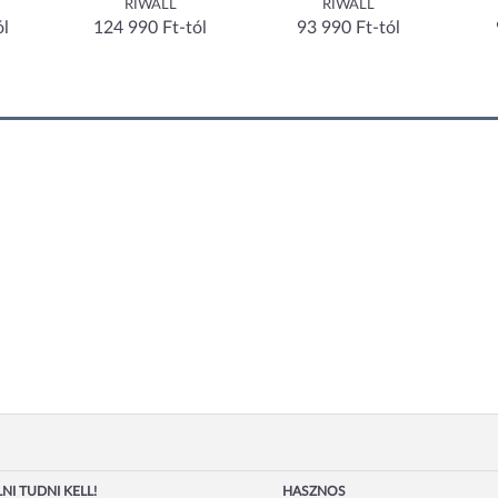
RIWALL
RIWALL
ól
124 990 Ft-tól
93 990 Ft-tól
NI TUDNI KELL!
HASZNOS