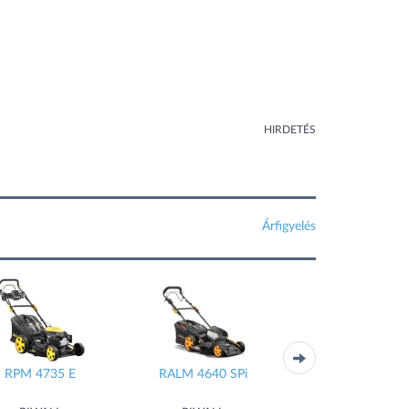
HIRDETÉS
Árfigyelés
RPM 4735 E
RALM 4640 SPi
EAGLE 5111 V (88