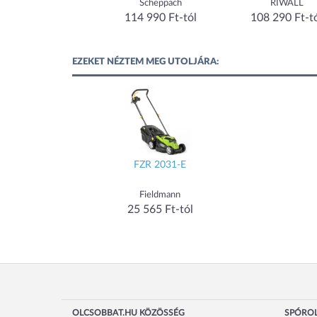
Villager
Scheppach
RIWALL
89 990 Ft-tól
114 990 Ft-tól
108 290 Ft-t
EZEKET NÉZTEM MEG UTOLJÁRA:
FZR 2031-E
Fieldmann
25 565 Ft-tól
OLCSOBBAT.HU KÖZÖSSÉG
SPÓROL