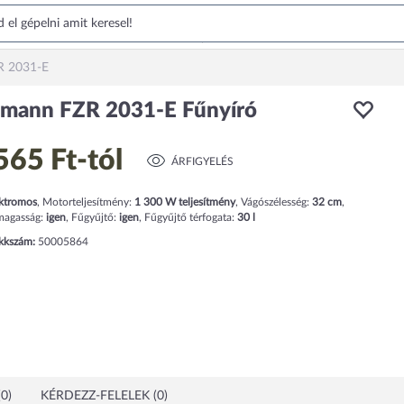
R 2031-E
dmann FZR 2031-E Fűnyíró
565 Ft
-tól
ÁRFIGYELÉS
ktromos
,
Motorteljesítmény:
1 300
W
teljesítmény
,
Vágószélesség:
32
cm
,
 magasság:
igen
,
Fűgyűjtő:
igen
,
Fűgyűjtő térfogata:
30
l
ikkszám:
50005864
0)
KÉRDEZZ-FELELEK (0)