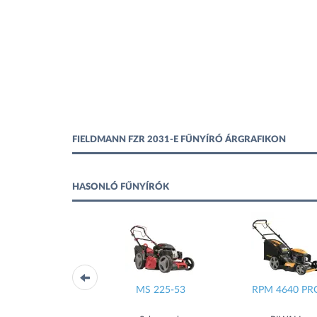
FIELDMANN FZR 2031-E FŰNYÍRÓ ÁRGRAFIKON
HASONLÓ FŰNYÍRÓK
LE 4111 V (88954)
MS 225-53
RPM 4640 PR