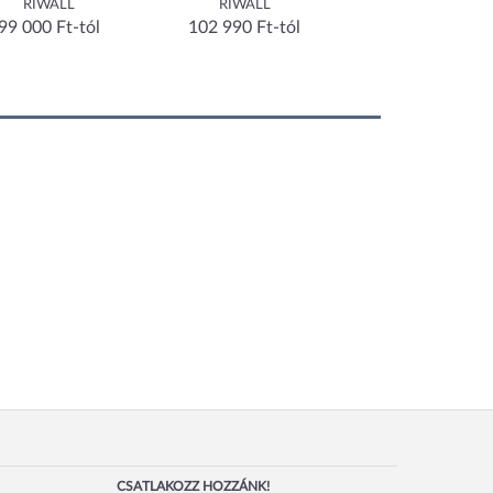
RIWALL
RIWALL
Villager
99 000 Ft-tól
102 990 Ft-tól
96 990 Ft-tól
CSATLAKOZZ HOZZÁNK!