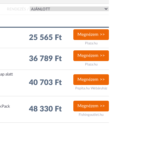
RENDEZÉS /
Megnézem >>
25 565 Ft
Plaza.hu
Megnézem >>
36 789 Ft
Plaza.hu
ap alatt
Megnézem >>
40 703 Ft
Pepita.hu Webáruház
Megnézem >>
ckPack
48 330 Ft
Fishingoutlet.hu