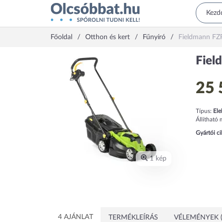
Főoldal
Otthon és kert
Fűnyíró
Fieldmann FZ
Fiel
25 
Típus:
Ele
Állítható
Gyártói c
1 kép
4 AJÁNLAT
TERMÉKLEÍRÁS
VÉLEMÉNYEK (