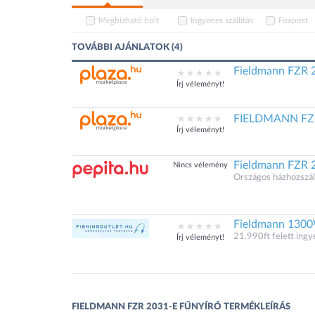
Megbízható bolt
Ingyenes szállítás
Foxpost
TOVÁBBI AJÁNLATOK (4)
Fieldmann FZR 2
Írj véleményt!
FIELDMANN FZR 
Írj véleményt!
Fieldmann FZR 2
Nincs vélemény
Országos házhozszáll
Fieldmann 1300
21.990ft felett ingye
Írj véleményt!
FIELDMANN FZR 2031-E FŰNYÍRÓ TERMÉKLEÍRÁS