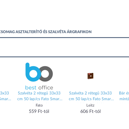
CSOMAG ASZTALTERÍTŐ ÉS SZALVÉTA ÁRGRAFIKON
33x33
Szalvéta 2 rétegű 33x33
Szalvéta 2 rétegű 33x33
Bár és
 Smart
cm 50 lap/cs Fato Smart
cm 50 lap/cs Fato Smart
mintá
Table bordó
Table csokoládé
2000
Fato
Leitz
559 Ft-tól
606 Ft-tól