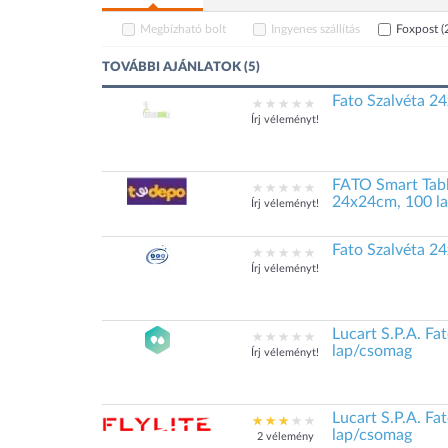
Megbízható bolt
Ingyenes szállítás
Foxpost
(
TOVÁBBI AJÁNLATOK (5)
Fato Szalvéta 2
Írj véleményt!
FATO Smart Table
24x24cm, 100 l
Írj véleményt!
Fato Szalvéta 2
Írj véleményt!
Lucart S.P.A. F
lap/csomag
Írj véleményt!
Lucart S.P.A. F
lap/csomag
2 vélemény