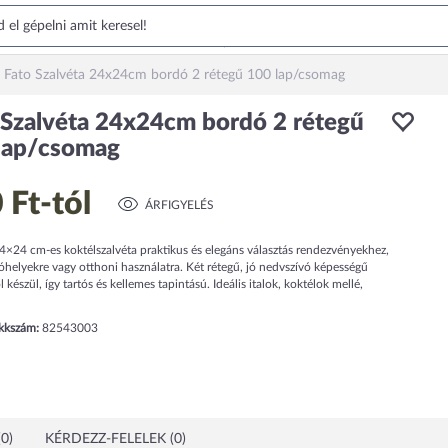
Fato Szalvéta 24x24cm bordó 2 rétegű 100 lap/csomag
 Szalvéta 24x24cm bordó 2 rétegű
lap/csomag
 Ft
-tól
ÁRFIGYELÉS
×24 cm-es koktélszalvéta praktikus és elegáns választás rendezvényekhez,
helyekre vagy otthoni használatra. Két rétegű, jó nedvszívó képességű
l készül, így tartós és kellemes tapintású. Ideális italok, koktélok mellé,
ikkszám:
82543003
0)
KÉRDEZZ-FELELEK (0)