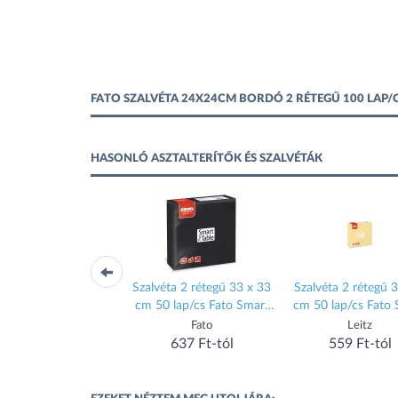
FATO SZALVÉTA 24X24CM BORDÓ 2 RÉTEGŰ 100 LAP/
HASONLÓ ASZTALTERÍTŐK ÉS SZALVÉTÁK
alvéta adagoló ABS
Szalvéta 2 rétegű 33 x 33
Szalvéta 2 rétegű 
űanyag fehér euro
cm 50 lap/cs Fato Smart
cm 50 lap/cs Fato
szabvány
Table fekete_82622500
Table pezsgő
Vialli
Fato
Leitz
1 898 Ft-tól
637 Ft-tól
559 Ft-tól