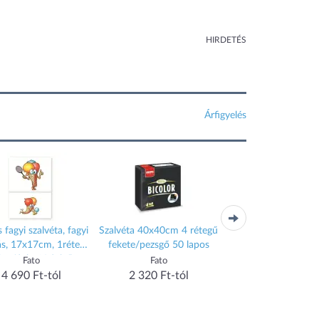
HIRDETÉS
Árfigyelés
 fagyi szalvéta, fagyi
Szalvéta 40x40cm 4 rétegű
Szalvéta 2 rétegű 
s, 17x17cm, 1réteg,
fekete/pezsgő 50 lapos
cm 50 lap/cs Fato 
lap/dob, 10dob/kart
Table erdőzöld
Fato
Fato
Fato
4 690 Ft-tól
2 320 Ft-tól
559 Ft-tól