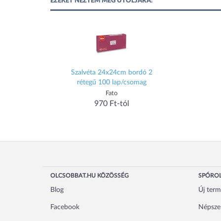
EZEKET NÉZTEM MEG UTOLJÁRA:
Szalvéta 24x24cm bordó 2
rétegű 100 lap/csomag
Fato
970 Ft-tól
OLCSOBBAT.HU KÖZÖSSÉG
SPÓROL
Blog
Új ter
Facebook
Népsze