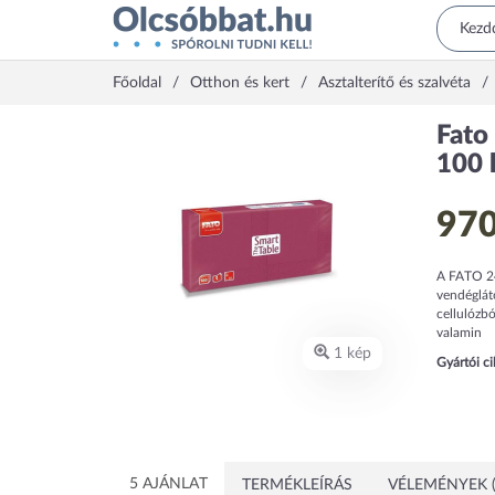
Főoldal
Otthon és kert
Asztalterítő és szalvéta
Fato
100 
970
A FATO 24
vendéglátó
cellulózbó
valamin
1 kép
Gyártói c
5 AJÁNLAT
TERMÉKLEÍRÁS
VÉLEMÉNYEK (