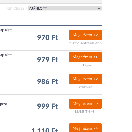
RENDEZÉS /
ap alatt
Megnézem >>
970 Ft
tisztitoszertrendelek.hu
ap alatt
Megnézem >>
979 Ft
T-Depo
Megnézem >>
986 Ft
Atádclean
Megnézem >>
xpost
999 Ft
MAMUTH.HU
Megnézem >>
1 110 Ft