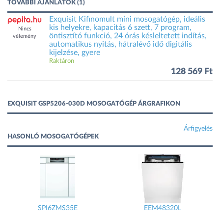
TOVÁBBI AJÁNLATOK (1)
Exquisit Kifinomult mini mosogatógép, ideális
kis helyekre, kapacitás 6 szett, 7 program,
Nincs
öntisztító funkció, 24 órás késleltetett indítás,
vélemény
automatikus nyitás, hátralévő idő digitális
kijelzése, gyere
Raktáron
128 569 Ft
EXQUISIT GSP5206-030D MOSOGATÓGÉP ÁRGRAFIKON
Árfigyelés
HASONLÓ MOSOGATÓGÉPEK
SPI6ZMS35E
EEM48320L