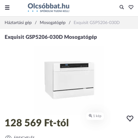
Háztartási gép
Mosogatógép
Exquisit GSP5206-030D
128 569 Ft
-tól