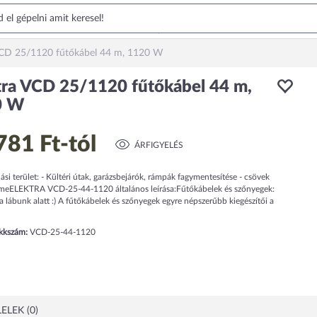
VCD 25/1120 fűtőkábel 44 m, 1120 W
tra VCD 25/1120 fűtőkábel 44 m,
0 W
781 Ft
-tól
ÁRFIGYELÉS
ási terület: - Kültéri útak, garázsbejárók, rámpák fagymentesítése - csövek
meELEKTRA VCD-25-44-1120 általános leírása:Fűtőkábelek és szőnyegek:
 lábunk alatt :) A fűtőkábelek és szőnyegek egyre népszerűbb kiegészítői a
ikkszám:
VCD-25-44-1120
ELEK (0)