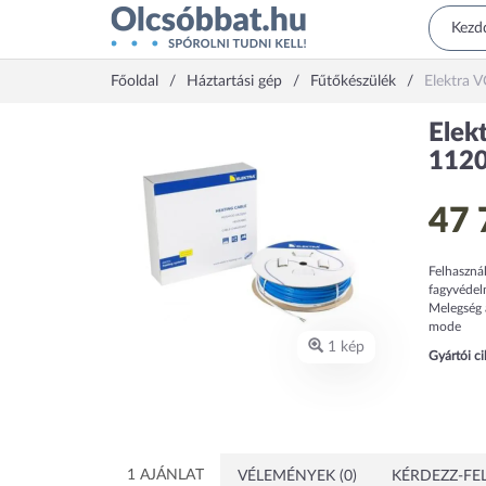
Főoldal
Háztartási gép
Fűtőkészülék
Elektra 
Elek
112
47 
Felhasznál
fagyvédel
Melegség a
mode
1 kép
Gyártói c
1 AJÁNLAT
VÉLEMÉNYEK (0)
KÉRDEZZ-FEL