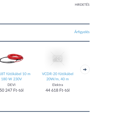
HIRDETÉS
Árfigyelés
 18T fűtőkábel 10 m
VCDR-20 fűtőkábel
CWM 500 P elektr
180 W 230V
20W/m, 40 m
konvektor
DEVI
Elektra
Stiebel Eltron
50 247 Ft-tól
44 618 Ft-tól
47 904 Ft-tól