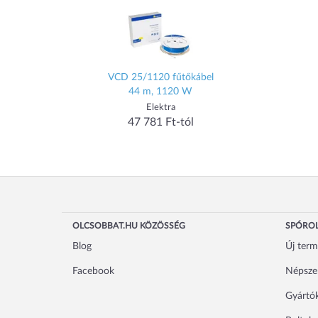
VCD 25/1120 fűtőkábel
44 m, 1120 W
Elektra
47 781 Ft-tól
OLCSOBBAT.HU KÖZÖSSÉG
SPÓROL
Blog
Új ter
Facebook
Népsze
Gyártó