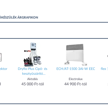
TŐKÉSZÜLÉK ÁRGRAFIKON
ektor
Dryfix-Plus Cipő- és
ECH/AT-1500 3AI-W EEC
flex
kesztyűszárító
szagmentesítő ózonnal
Aktobis
Electrolux
l
45 000 Ft-tól
44 900 Ft-tól