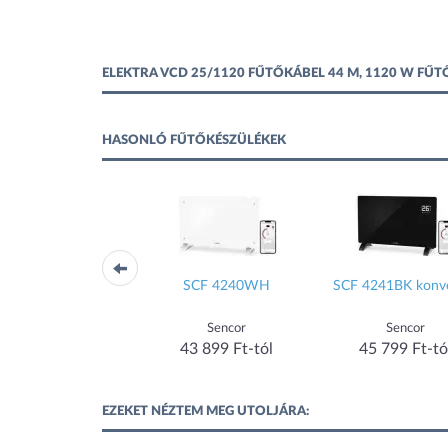
ELEKTRA VCD 25/1120 FŰTŐKÁBEL 44 M, 1120 W FŰ
HASONLÓ FŰTŐKÉSZÜLÉKEK
ECH/AT-2000
SCF 4240WH
SCF 4241BK konv
Electrolux
Sencor
Sencor
49 900 Ft-tól
43 899 Ft-tól
45 799 Ft-tó
EZEKET NÉZTEM MEG UTOLJÁRA: