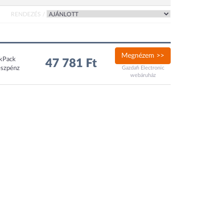
RENDEZÉS /
Megnézem >>
ckPack
47 781 Ft
észpénz
Gazdafi Electronic
webáruház