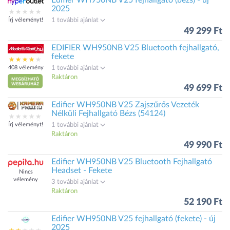
Edifier WH950NB V25 fejhallgató (bézs) - új
2025
Írj véleményt!
1 további ajánlat
49 299 Ft
EDIFIER WH950NB V25 Bluetooth fejhallgató,
fekete
408 vélemény
1 további ajánlat
Raktáron
49 699 Ft
Edifier WH950NB V25 Zajszűrős Vezeték
Nélküli Fejhallgató Bézs (54124)
Írj véleményt!
1 további ajánlat
Raktáron
49 990 Ft
Edifier WH950NB V25 Bluetooth Fejhallgató
Headset - Fekete
Nincs
vélemény
3 további ajánlat
Raktáron
52 190 Ft
Edifier WH950NB V25 fejhallgató (fekete) - új
2025