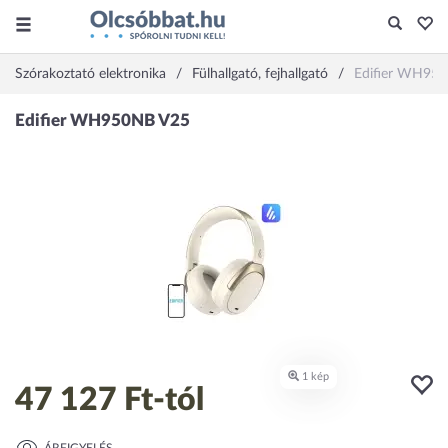
Szórakoztató elektronika
Fülhallgató, fejhallgató
Edifier WH95
47 127 Ft
-tól