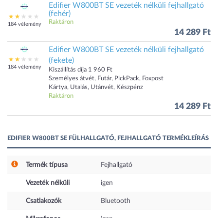
Edifier W800BT SE vezeték nélküli fejhallgató
(fehér)
Raktáron
184 vélemény
14 289 Ft
Edifier W800BT SE vezeték nélküli fejhallgató
(fekete)
184 vélemény
Kiszállítás díja 1 960 Ft
Személyes átvét, Futár, PickPack, Foxpost
Kártya, Utalás, Utánvét, Készpénz
Raktáron
14 289 Ft
EDIFIER W800BT SE FÜLHALLGATÓ, FEJHALLGATÓ TERMÉKLEÍRÁS
Termék típusa
Fejhallgató
Vezeték nélküli
igen
Csatlakozók
Bluetooth