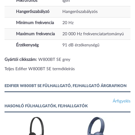
Mikrofonos
igen
Hangerőszabályzó
Hangerőszabályzós
Minimum frekvencia
20
Hz
Maximum frekvencia
20 000
Hz
frekvenciatartományú
Érzékenység
91
dB
érzékenységű
Gyártói cikkszám:
W800BT SE grey
Teljes Edifier W800BT SE termékleírás
EDIFIER W800BT SE FÜLHALLGATÓ, FEJHALLGATÓ ÁRGRAFIKON
Árfigyelés
HASONLÓ FÜLHALLGATÓK, FEJHALLGATÓK