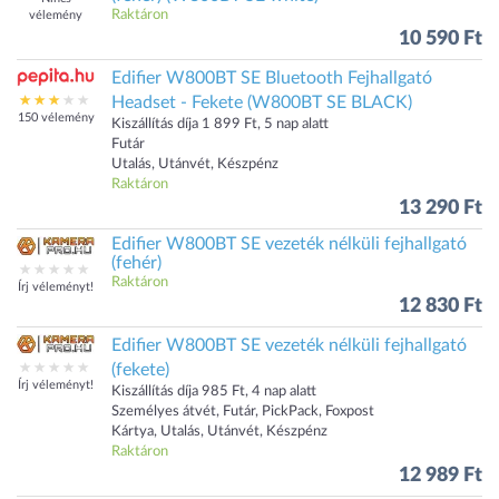
Raktáron
vélemény
10 590 Ft
Edifier W800BT SE Bluetooth Fejhallgató
Headset - Fekete (W800BT SE BLACK)
150 vélemény
Kiszállítás díja 1 899 Ft, 5 nap alatt
Futár
Utalás, Utánvét, Készpénz
Raktáron
13 290 Ft
Edifier W800BT SE vezeték nélküli fejhallgató
(fehér)
Raktáron
Írj véleményt!
12 830 Ft
Edifier W800BT SE vezeték nélküli fejhallgató
(fekete)
Írj véleményt!
Kiszállítás díja 985 Ft, 4 nap alatt
Személyes átvét, Futár, PickPack, Foxpost
Kártya, Utalás, Utánvét, Készpénz
Raktáron
12 989 Ft