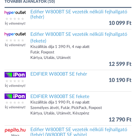
TOVÁBBI AJÁNLATOK (10)
Edifier W800BT SE vezeték nélküli fejhallgató
(fehér)
10 099 Ft
Írj véleményt!
Edifier W800BT SE vezeték nélküli fejhallgató
(fekete)
Írj véleményt!
Kiszállítás díja 1 390 Ft, 4 nap alatt
Futár, Foxpost
Kártya, Utalás, Utánvét
12 599 Ft
EDIFIER W800BT SE fehér
10 190 Ft
Írj véleményt!
EDIFIER W800BT SE fekete
Kiszállítás díja 1 990 Ft, 6 nap alatt
Írj véleményt!
Személyes átvét, Futár, PickPack, Foxpost
Kártya, Utalás, Utánvét, Készpénz
12 790 Ft
Edifier W800BT SE vezeték nélküli fejhallgató
(fehér) (W800BT SE white)
Nincs