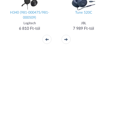
H340 (981-000475/981-
Tune 520C
000509)
Logitech
JBL
6 810 Ft-tól
7 989 Ft-tól