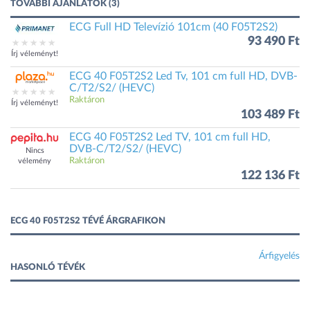
TOVÁBBI AJÁNLATOK (3)
ECG Full HD Televízió 101cm (40 F05T2S2)
93 490 Ft
Írj véleményt!
ECG 40 F05T2S2 Led Tv, 101 cm full HD, DVB-
C/T2/S2/ (HEVC)
Raktáron
Írj véleményt!
103 489 Ft
ECG 40 F05T2S2 Led TV, 101 cm full HD,
DVB-C/T2/S2/ (HEVC)
Nincs
Raktáron
vélemény
122 136 Ft
ECG 40 F05T2S2 TÉVÉ ÁRGRAFIKON
Árfigyelés
HASONLÓ TÉVÉK