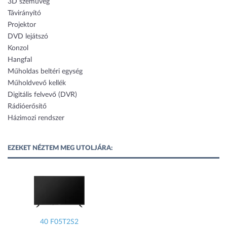
3D szemüveg
Távirányító
Projektor
DVD lejátszó
Konzol
Hangfal
Műholdas beltéri egység
Műholdvevő kellék
Digitális felvevő (DVR)
Rádióerősítő
Házimozi rendszer
EZEKET NÉZTEM MEG UTOLJÁRA:
40 F05T2S2