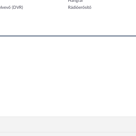
Hangfal
felvevő (DVR)
Rádióerősítő