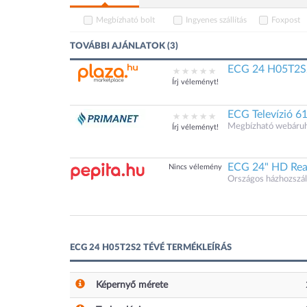
Megbízható bolt
Ingyenes szállítás
Foxpost
TOVÁBBI AJÁNLATOK (3)
ECG 24 H05T2S2
Írj véleményt!
ECG Televízió 6
Megbízható webáruház
Írj véleményt!
ECG 24" HD Rea
Nincs vélemény
Országos házhozszáll
ECG 24 H05T2S2 TÉVÉ TERMÉKLEÍRÁS
Képernyő mérete