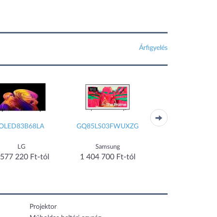
Árfigyelés
OLED83B68LA
GQ85LS03FWUXZG
QE83S90HAEX
LG
Samsung
Samsung
 577 220 Ft-tól
1 404 700 Ft-tól
1 579 990 Ft-t
Projektor