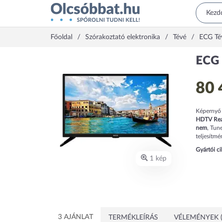
Főoldal
Szórakoztató elektronika
Tévé
ECG Té
ECG 
80 
Képernyő
HDTV Re
nem
,
Tune
teljesítm
Gyártói c
1 kép
3 AJÁNLAT
TERMÉKLEÍRÁS
VÉLEMÉNYEK (