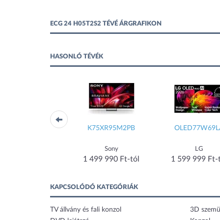
ECG 24 H05T2S2 TÉVÉ ÁRGRAFIKON
HASONLÓ TÉVÉK
RE75R95HATXXH
K75XR95M2PB
OLED77W69L
Samsung
Sony
LG
 499 990 Ft-tól
1 499 990 Ft-tól
1 599 999 Ft-
KAPCSOLÓDÓ KATEGÓRIÁK
TV állvány és fali konzol
3D szemü