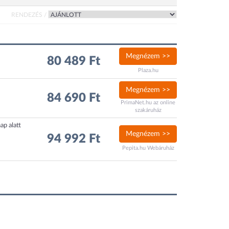
RENDEZÉS /
Megnézem >>
80 489 Ft
Plaza.hu
Megnézem >>
84 690 Ft
PrimaNet.hu az online
szakáruház
ap alatt
Megnézem >>
94 992 Ft
Pepita.hu Webáruház