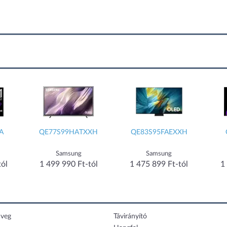
A
QE77S99HATXXH
QE83S95FAEXXH
Samsung
Samsung
tól
1 499 990 Ft-tól
1 475 899 Ft-tól
1
veg
Távirányító