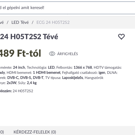
vé
LED Tévé
ECG 24 H05T2S2
24 H05T2S2 Tévé
489 Ft
-tól
ÁRFIGYELÉS
 mérete:
24
inch
,
Technológia:
LED
,
Felbontás:
1366 x 768
,
HDTV támogatás:
ady
,
HDMI bemenet:
1
HDMI bemenet
,
Fejhallgató csatlakozó:
igen
,
DLNA:
rek:
DVB-C, DVB-S, DVB-T
,
TV típusa:
Laposkijelzős
,
Hangszórók
énye:
2x3W
,
Súly:
2,4
kg
ikkszám:
24 H05T2S2
0)
KÉRDEZZ-FELELEK (0)