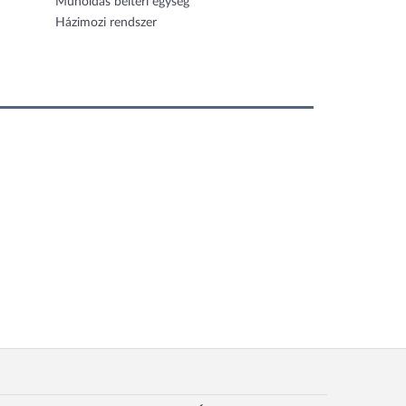
Műholdas beltéri egység
Házimozi rendszer