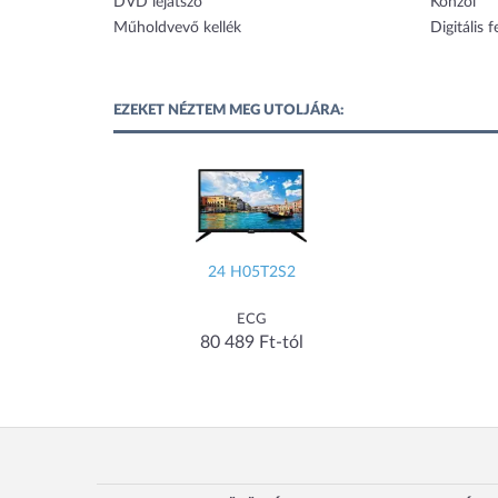
DVD lejátszó
Konzol
Műholdvevő kellék
Digitális 
EZEKET NÉZTEM MEG UTOLJÁRA:
24 H05T2S2
ECG
80 489 Ft-tól