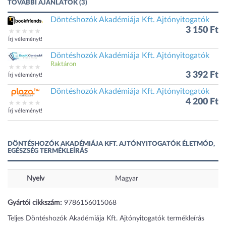
TOVÁBBI AJÁNLATOK (3)
Döntéshozók Akadémiája Kft. Ajtónyitogatók
3 150 Ft
Írj véleményt!
Döntéshozók Akadémiája Kft. Ajtónyitogatók
Raktáron
3 392 Ft
Írj véleményt!
Döntéshozók Akadémiája Kft. Ajtónyitogatók
4 200 Ft
Írj véleményt!
DÖNTÉSHOZÓK AKADÉMIÁJA KFT. AJTÓNYITOGATÓK ÉLETMÓD,
EGÉSZSÉG TERMÉKLEÍRÁS
Nyelv
Magyar
Gyártói cikkszám:
9786156015068
Teljes Döntéshozók Akadémiája Kft. Ajtónyitogatók termékleírás