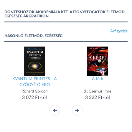
DÖNTÉSHOZÓK AKADÉMIÁJA KFT. AJTÓNYITOGATÓK ÉLETMÓD,
EGÉSZSÉG ÁRGRAFIKON
Árfigyelés
HASONLÓ ÉLETMÓD, EGÉSZSÉG
KVANTUM ÉRINTÉS - A
A férfi
GYÓGYÍTÓ ERŐ
r
Richard Gordon
dr. Csernus Imre
3 072 Ft-tól
3 222 Ft-tól