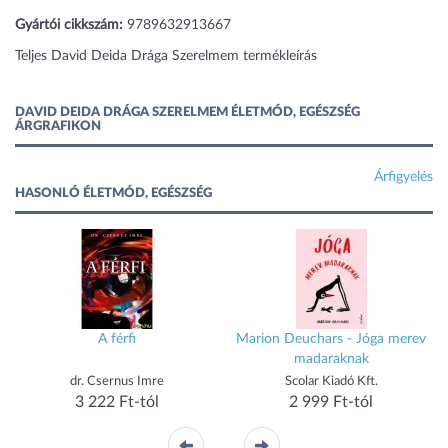
Gyártói cikkszám:
9789632913667
Teljes David Deida Drága Szerelmem termékleírás
DAVID DEIDA DRÁGA SZERELMEM ÉLETMÓD, EGÉSZSÉG
ÁRGRAFIKON
Árfigyelés
HASONLÓ ÉLETMÓD, EGÉSZSÉG
A férfi
Marion Deuchars - Jóga merev
madaraknak
dr. Csernus Imre
Scolar Kiadó Kft.
3 222 Ft-tól
2 999 Ft-tól