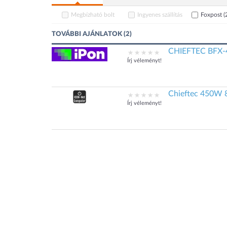
Megbízható bolt
Ingyenes szállítás
Foxpost
(
TOVÁBBI AJÁNLATOK (2)
CHIEFTEC BFX-4
Írj véleményt!
Chieftec 450W 
Írj véleményt!