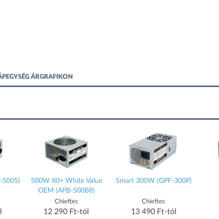
TÁPEGYSÉG ÁRGRAFIKON
-500S)
500W 80+ White Value
Smart 300W (GPF-300P)
OEM (APB-500B8)
Chieftec
Chieftec
l
12 290 Ft-tól
13 490 Ft-tól