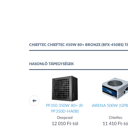
CHIEFTEC CHIEFTEC 450W 80+ BRONZE (BFX-450BS) 
HASONLÓ TÁPEGYSÉGEK
0W 80+ A-80 (CTG-
PF350 350W 80+ (R-
iARENA 500W (GPB
550C)
PF350D-HA0B)
Chieftec
Deepcool
Chieftec
14 990 Ft-tól
12 010 Ft-tól
11 410 Ft-tó