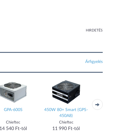
HIRDETÉS
Árfigyelés
GPA-600S
450W 80+ Smart (GPS-
400W 80+ Smart (
450A8)
400A8)
Chieftec
Chieftec
Chieftec
14 540 Ft-tól
11 990 Ft-tól
11 690 Ft-tól