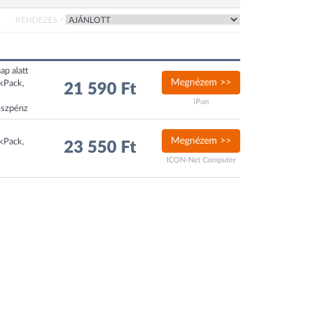
RENDEZÉS /
ap alatt
Megnézem >>
ckPack,
21 590 Ft
iPon
észpénz
Megnézem >>
ckPack,
23 550 Ft
ICON-Net Computer