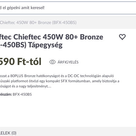
 Chieftec 450W 80+ Bronze (BFX-450BS)
ftec Chieftec 450W 80+ Bronze
-450BS) Tápegység
590 Ft
-tól
ÁRFIGYELÉS
ozat a 80PLUS Bronze hatékonyságot és a DC-DC technológián alapuló
szaki platformot ötvözi egy kompakt SFX formátumban, amely biztosítja a
ságot és a nagy teljesítményt....
ikkszám:
BFX-450BS
ELEK (0)