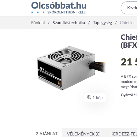
Főoldal
Számítástechnika
Tápegység
Chieftec
Chie
(BFX
21 
A BFX sor
modern mű
megbízható
Gyártói c
1 kép
2 AJÁNLAT
VÉLEMÉNYEK (0)
KÉRDEZZ-FEL