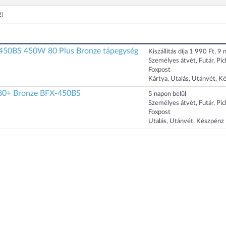
2)
50BS 450W 80 Plus Bronze tápegység
Kiszállítás díja 1 990 Ft, 9 n
Személyes átvét, Futár, Pi
Foxpost
Kártya, Utalás, Utánvét, K
80+ Bronze BFX-450BS
5 napon belül
Személyes átvét, Futár, Pi
Foxpost
Utalás, Utánvét, Készpénz