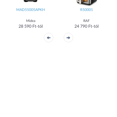
MAD55005APKH
R50001
Midea
RAF
28 590 Ft-tól
24 790 Ft-tól