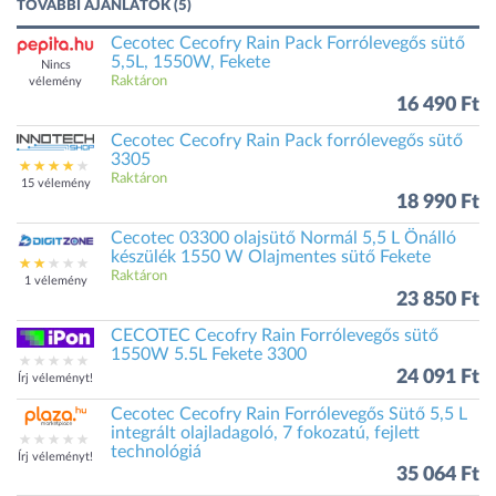
TOVÁBBI AJÁNLATOK (5)
Cecotec Cecofry Rain Pack Forrólevegős sütő
5,5L, 1550W, Fekete
Nincs
Raktáron
vélemény
16 490 Ft
Cecotec Cecofry Rain Pack forrólevegős sütő
3305
Raktáron
15 vélemény
18 990 Ft
Cecotec 03300 olajsütő Normál 5,5 L Önálló
készülék 1550 W Olajmentes sütő Fekete
Raktáron
1 vélemény
23 850 Ft
CECOTEC Cecofry Rain Forrólevegős sütő
1550W 5.5L Fekete 3300
24 091 Ft
Írj véleményt!
Cecotec Cecofry Rain Forrólevegős Sütő 5,5 L
integrált olajladagoló, 7 fokozatú, fejlett
technológiá
Írj véleményt!
35 064 Ft