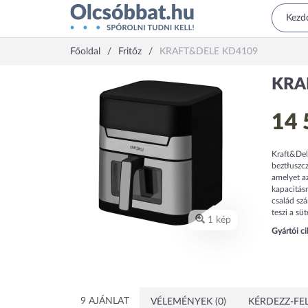
Főoldal
Fritőz
KRAFT&DELE KD4109
KRA
14 
Kraft&Del
beztłuszc
amelyet az
kapacitás
család szá
teszi a sü
1 kép
Gyártói c
9 AJÁNLAT
VÉLEMÉNYEK (0)
KÉRDEZZ-FEL