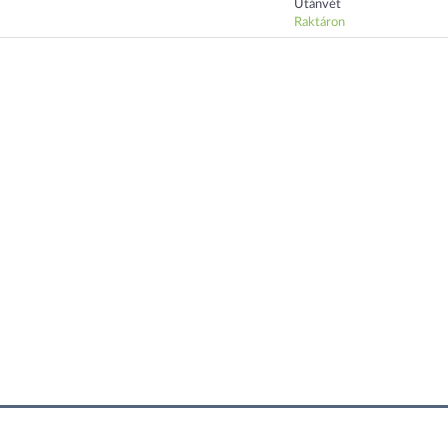
Utánvét
Raktáron