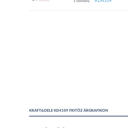
KD4109
1 vélemény
KRAFT&DELE KD4109 FRITŐZ ÁRGRAFIKON