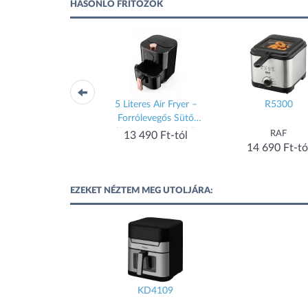
HASONLÓ FRITŐZÖK
MF-TN35D
5 Literes Air Fryer –
R5300
Forrólevegős Sütő
(Fekete/Rose Gold)
Midea
RAF
13 490 Ft-tól
18 289 Ft-tól
14 690 Ft-tó
EZEKET NÉZTEM MEG UTOLJÁRA:
KD4109