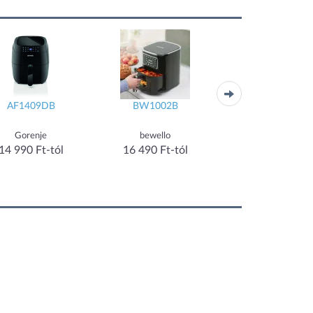
AF1409DB
BW1002B
HM 6927
Gorenje
bewello
Hausmeister
14 990 Ft-tól
16 490 Ft-tól
16 974 Ft-tól