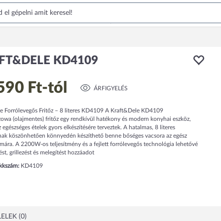
FT&DELE KD4109
590 Ft
-tól
ÁRFIGYELÉS
e Forrólevegős Fritőz – 8 literes KD4109 A Kraft&Dele KD4109
zowa (olajmentes) fritőz egy rendkívül hatékony és modern konyhai eszköz,
 egészséges ételek gyors elkészítésére terveztek. A hatalmas, 8 literes
nak köszönhetően könnyedén készíthető benne bőséges vacsora az egész
mára. A 2200W-os teljesítmény és a fejlett forrólevegős technológia lehetővé
tést, grillezést és melegítést hozzáadot
ikkszám:
KD4109
ELEK (0)