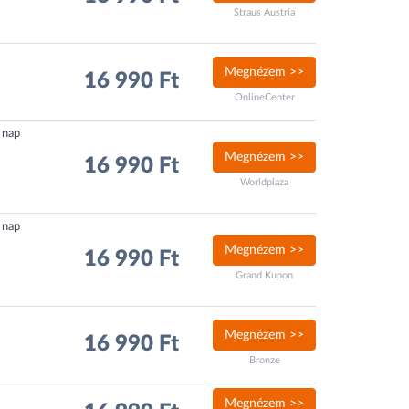
Straus Austria
Megnézem >>
16 990 Ft
OnlineCenter
5 nap
Megnézem >>
16 990 Ft
Worldplaza
5 nap
Megnézem >>
16 990 Ft
Grand Kupon
Megnézem >>
16 990 Ft
Bronze
Megnézem >>