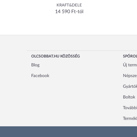
KRAFT&DELE
14 590 Ft-tól
OLCSOBBAT.HU KÖZÖSSÉG
SPÓROL
Blog
Új ter
Facebook
Népsze
Gyártó
Boltok
További
Termékl