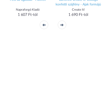
konfetti szájfény - Ajak formájú
Napraforgó Kiadó
Create It!
1 607 Ft-tól
1 690 Ft-tól