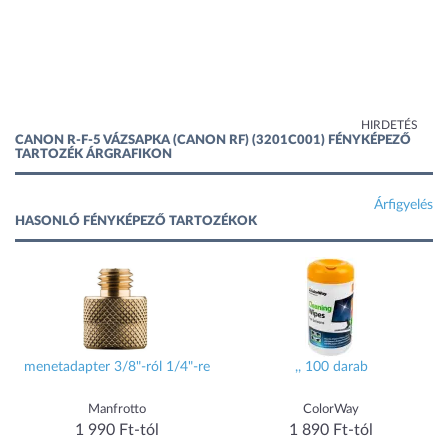
HIRDETÉS
CANON R-F-5 VÁZSAPKA (CANON RF) (3201C001) FÉNYKÉPEZŐ
TARTOZÉK ÁRGRAFIKON
Árfigyelés
HASONLÓ FÉNYKÉPEZŐ TARTOZÉKOK
menetadapter 3/8"-ról 1/4"-re
,, 100 darab
Manfrotto
ColorWay
1 990 Ft-tól
1 890 Ft-tól