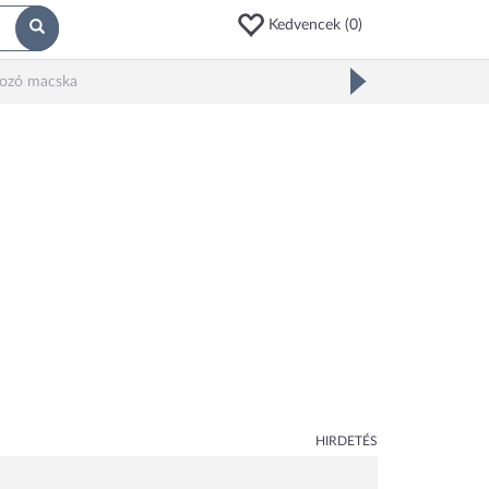
Kedvencek (
0
)
hozó macska
HIRDETÉS