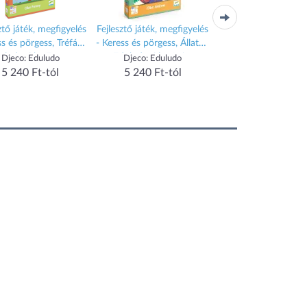
ztő játék, megfigyelés
Fejlesztő játék, megfigyelés
Fejlesztő játék, megfi
ss és pörgess, Tréfás -
- Keress és pörgess, Állatok
- Keress és pörgess, 
uludo Obs Funny
- Eduludo Obs Animo
- Eduludo Obs Exp
Djeco: Eduludo
Djeco: Eduludo
Djeco: Eduludo
5 240 Ft-tól
5 240 Ft-tól
5 240 Ft-tól