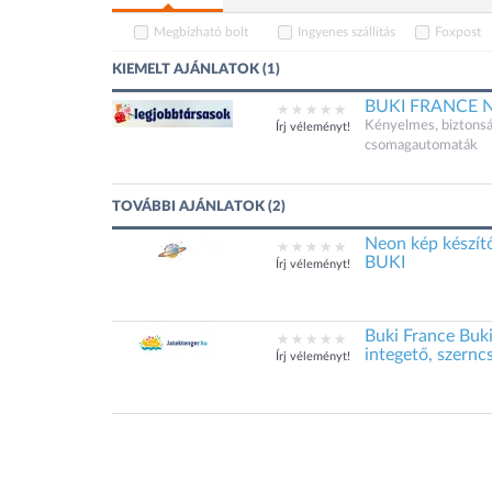
Megbízható bolt
Ingyenes szállítás
Foxpost
KIEMELT AJÁNLATOK (1)
BUKI FRANCE Neo
Kényelmes, biztonsá
Írj véleményt!
csomagautomaták
TOVÁBBI AJÁNLATOK (2)
Neon kép készít
BUKI
Írj véleményt!
Buki France Buki
integető, szern
Írj véleményt!