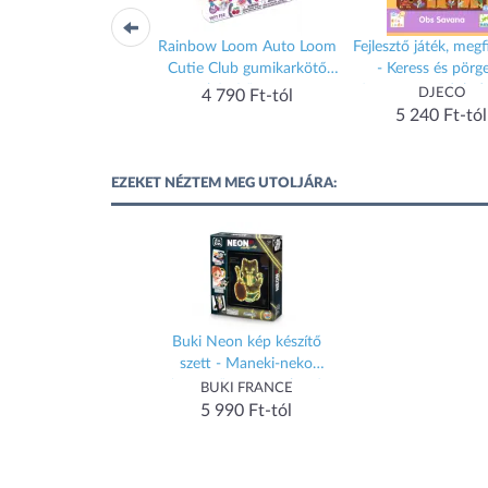
e, vegan fürdõ szett
Rainbow Loom Auto Loom
Fejlesztő játék, megf
nagy Unikornis
Cutie Club gumikarkötő
- Keress és pörge
készítő szett
Szavanna - Edulud
TyToo
DJECO
4 790 Ft-tól
Savana
4 499 Ft-tól
5 240 Ft-tól
EZEKET NÉZTEM MEG UTOLJÁRA:
Buki Neon kép készítő
szett - Maneki-neko
integető, szerncsehozó
BUKI FRANCE
macska
5 990 Ft-tól