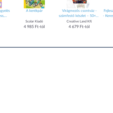
igyelés
A kerékpár
Virágmezős csontváz -
Fejles
ss,
számfestő készlet – 50×60
- Kere
o Obs
cm (Keret nélkül)
Ed
Scolar Kiadó
Creative Land Kft
4 985 Ft-tól
4 679 Ft-tól