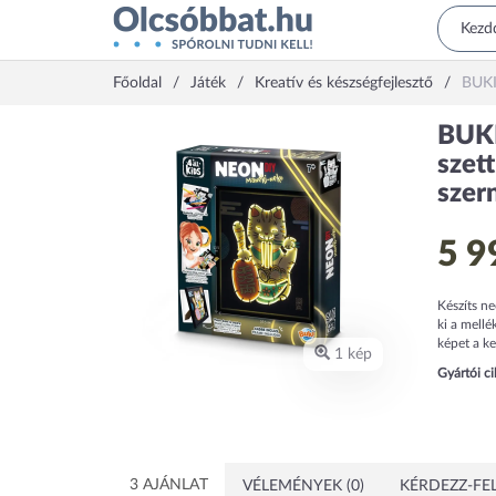
Főoldal
Játék
Kreatív és készségfejlesztő
BUKI
BUKI
szet
szer
5 9
Készíts ne
ki a mellé
képet a ke
1 kép
Gyártói c
3 AJÁNLAT
VÉLEMÉNYEK (0)
KÉRDEZZ-FEL