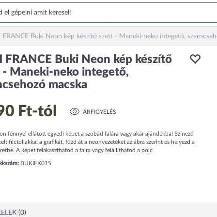
 FRANCE Buki Neon kép készítő szett - Maneki-neko integető, szerncse
 FRANCE Buki Neon kép készítő
t - Maneki-neko integető,
ncsehozó macska
90 Ft
-tól
ÁRFIGYELÉS
on fénnyel ellátott egyedi képet a szobád falára vagy akár ajándékba! Színezd
kelt filctollakkal a grafikát, fűzd át a neonvezetéket az ábra szerint és helyezd a
retbe. A képet felakaszthatod a falra vagy felállíthatod a polc
ikkszám:
BUKIFK015
ELEK (0)