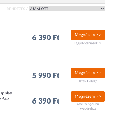
RENDEZÉS /
Megnézem >>
6 390 Ft
Legjobbtársasok.hu
Megnézem >>
5 990 Ft
Játék Bolygó
ap alatt
Megnézem >>
ckPack
6 390 Ft
Játéktenger.hu
webáruház