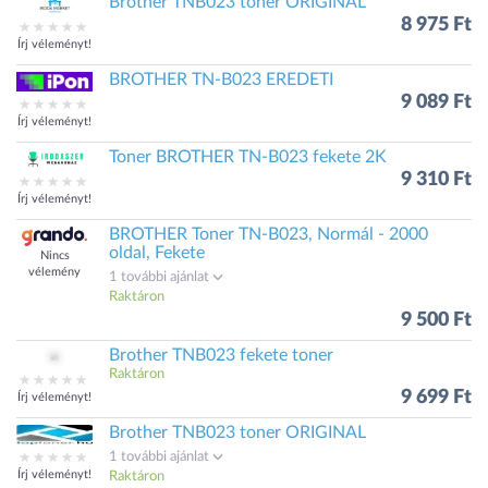
Brother TNB023 toner ORIGINAL
8 975 Ft
Írj véleményt!
BROTHER TN-B023 EREDETI
9 089 Ft
Írj véleményt!
Toner BROTHER TN-B023 fekete 2K
9 310 Ft
Írj véleményt!
BROTHER Toner TN-B023, Normál - 2000
oldal, Fekete
Nincs
vélemény
1 további ajánlat
Raktáron
9 500 Ft
Brother TNB023 fekete toner
Raktáron
9 699 Ft
Írj véleményt!
Brother TNB023 toner ORIGINAL
1 további ajánlat
Írj véleményt!
Raktáron