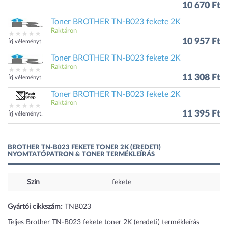
10 670 Ft
Toner BROTHER TN-B023 fekete 2K
Raktáron
10 957 Ft
Írj véleményt!
Toner BROTHER TN-B023 fekete 2K
Raktáron
11 308 Ft
Írj véleményt!
Toner BROTHER TN-B023 fekete 2K
Raktáron
11 395 Ft
Írj véleményt!
BROTHER TN-B023 FEKETE TONER 2K (EREDETI)
NYOMTATÓPATRON & TONER TERMÉKLEÍRÁS
Szín
fekete
Gyártói cikkszám:
TNB023
Teljes Brother TN-B023 fekete toner 2K (eredeti) termékleírás