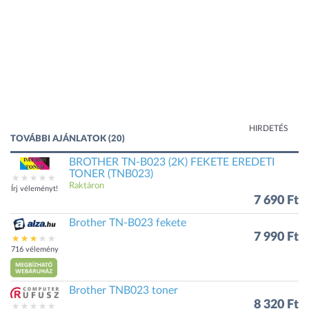
HIRDETÉS
TOVÁBBI AJÁNLATOK (20)
BROTHER TN-B023 (2K) FEKETE EREDETI
TONER (TNB023)
Raktáron
Írj véleményt!
7 690 Ft
Brother TN-B023 fekete
7 990 Ft
716 vélemény
Brother TNB023 toner
8 320 Ft