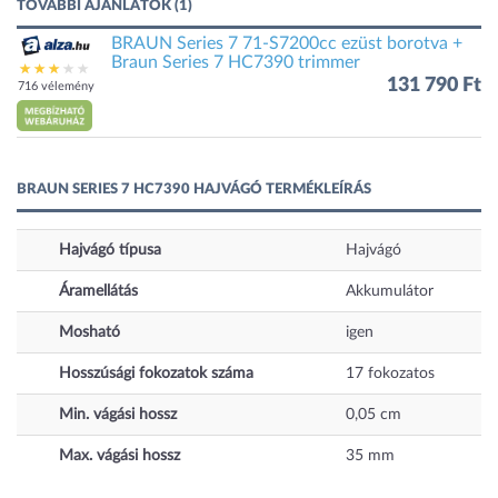
TOVÁBBI AJÁNLATOK (1)
BRAUN Series 7 71-S7200cc ezüst borotva +
Braun Series 7 HC7390 trimmer
131 790 Ft
716 vélemény
BRAUN SERIES 7 HC7390 HAJVÁGÓ TERMÉKLEÍRÁS
Hajvágó típusa
Hajvágó
Áramellátás
Akkumulátor
Mosható
igen
Hosszúsági fokozatok száma
17
fokozatos
Min. vágási hossz
0,05
cm
Max. vágási hossz
35
mm