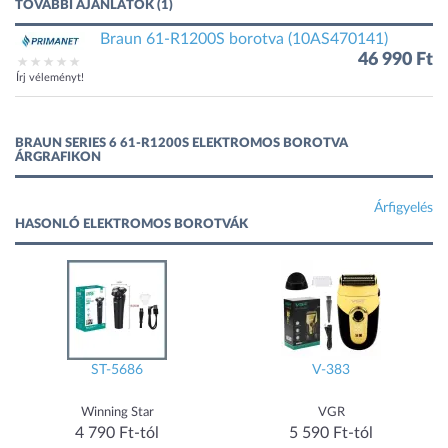
TOVÁBBI AJÁNLATOK (1)
Braun 61-R1200S borotva (10AS470141)
46 990 Ft
Írj véleményt!
BRAUN SERIES 6 61-R1200S ELEKTROMOS BOROTVA
ÁRGRAFIKON
Árfigyelés
HASONLÓ ELEKTROMOS BOROTVÁK
ST-5686
V-383
Winning Star
VGR
4 790 Ft-tól
5 590 Ft-tól