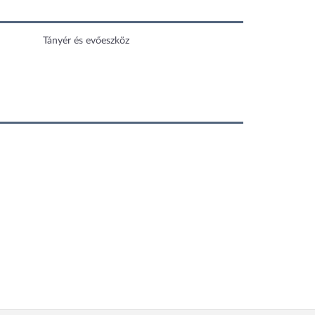
Tányér és evőeszköz