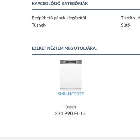
KAPCSOLÓDÓ KATEGÓRIÁK
Beépíthető gépek kiegészítői
Tisztító- é
Tűzhely
Sütő
EZEKET NÉZTEM MEG UTOLJÁRA:
SMI4HCS07E
Bosch
234 990 Ft-tól