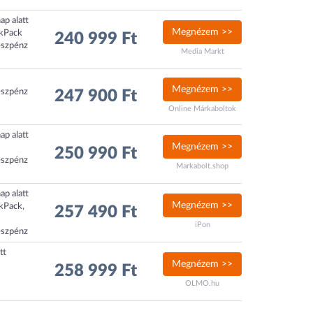
ap alatt
Megnézem >>
ckPack
240 999 Ft
észpénz
Media Markt
Megnézem >>
észpénz
247 900 Ft
Online Márkaboltok
ap alatt
Megnézem >>
250 990 Ft
észpénz
Markabolt.shop
ap alatt
Megnézem >>
ckPack,
257 490 Ft
iPon
észpénz
tt
Megnézem >>
258 999 Ft
OLMO.hu