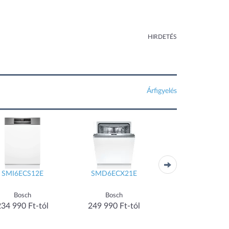
HIRDETÉS
Árfigyelés
SMI6ECS12E
SMD6ECX21E
FSE74557P
Bosch
Bosch
AEG
234 990 Ft-tól
249 990 Ft-tól
224 990 Ft-tó