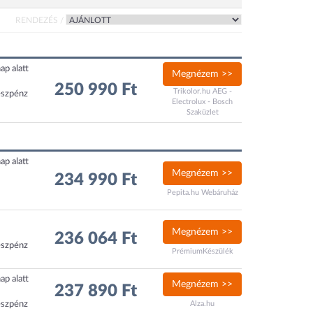
RENDEZÉS /
ap alatt
Megnézem >>
250 990 Ft
Trikolor.hu AEG -
észpénz
Electrolux - Bosch
Szaküzlet
ap alatt
Megnézem >>
234 990 Ft
Pepita.hu Webáruház
Megnézem >>
236 064 Ft
észpénz
PrémiumKészülék
ap alatt
Megnézem >>
237 890 Ft
észpénz
Alza.hu