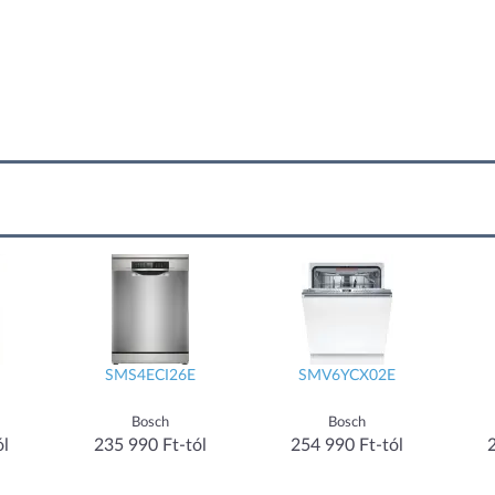
SMS4ECI26E
SMV6YCX02E
Bosch
Bosch
ól
235 990 Ft-tól
254 990 Ft-tól