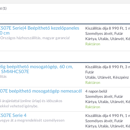
st
(1)
7E Serie|4 Beépíthető kezelőpaneles
Kiszállítás díja 8 990 Ft, 1 n
60 cm
Személyes átvét, Futár
Országos házhozszállítás, magyar garancia!
Kártya, Utalás, Utánvét, K
Raktáron
élig beépíthető mosogatógép, 60 cm,
Kiszállítás díja 8 990 Ft, 3 n
él, SMI4HCS07E
Futár
ítás
Utalás, Utánvét, Készpénz
Raktáron
7E beépíthető mosogatógép nemesacél
4 napon belül
Személyes átvét, Futár
rajánlattal (online űrlap) és időszakos
Kártya, Utalás, Utánvét, K
kkel veheted igénybe.
Raktáron
07E Serie 4
Kiszállítás díja 4 990 Ft, 1 n
s vegye át a megrendelését személyesen
Személyes átvét, Futár
Kártya, Utalás, Utánvét, K