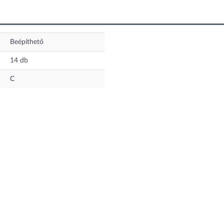
Beépíthető
14
db
C