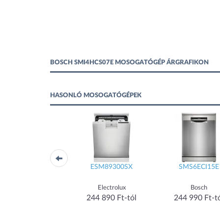
BOSCH SMI4HCS07E MOSOGATÓGÉP ÁRGRAFIKON
HASONLÓ MOSOGATÓGÉPEK
FFB53937ZM
ESM89300SX
SMS6ECI15E
AEG
Electrolux
Bosch
212 990 Ft-tól
244 890 Ft-tól
244 990 Ft-t