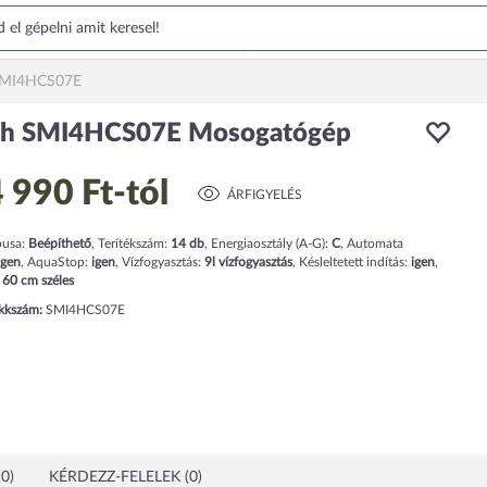
SMI4HCS07E
ch SMI4HCS07E Mosogatógép
 990 Ft
-tól
ÁRFIGYELÉS
pusa:
Beépíthető
,
Terítékszám:
14
db
,
Energiaosztály (A-G):
C
,
Automata
igen
,
AquaStop:
igen
,
Vízfogyasztás:
9
l
vízfogyasztás
,
Késleltetett indítás:
igen
,
:
60
cm
széles
ikkszám:
SMI4HCS07E
0)
KÉRDEZZ-FELELEK (0)