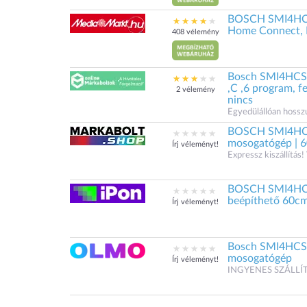
BOSCH SMI4HCS0
Home Connect, N
408 vélemény
Bosch SMI4HCS0
,C ,6 program, f
2 vélemény
nincs
Egyedülállóan hoss
BOSCH SMI4HCS0
mosogatógép | 
Írj véleményt!
Expressz kiszállítás!
BOSCH SMI4HCS0
beépíthető 60c
Írj véleményt!
Bosch SMI4HCS
mosogatógép
Írj véleményt!
INGYENES SZÁLLÍT