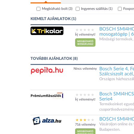
Megbízható bolt
(3)
Ingyenes szállítás
(1)
Foxpo
KIEMELT AJÁNLATOK (1)
BOSCH SMI4HCS0
mosogatógép | 
Írj véleményt!
Minőségi termékek, 
TOVÁBBI AJÁNLATOK (8)
Bosch Serie 4, F
Nincs vélemény
Szálcsiszolt ac
Országos házhozszáll
Bosch SMI4HCS0
Serie4
Írj véleményt!
Termékeinket egyedi á
csoportkedvezménye
BOSCH SMI4HCS
Vásároljon online é
716 vélemény
Budapesten.