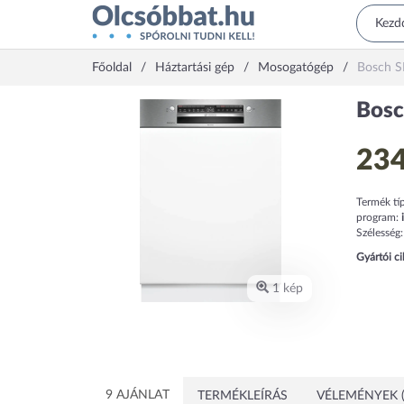
Főoldal
Háztartási gép
Mosogatógép
Bosch 
Bos
234
Termék tí
program:
Szélesség
Gyártói c
1 kép
9 AJÁNLAT
TERMÉKLEÍRÁS
VÉLEMÉNYEK (