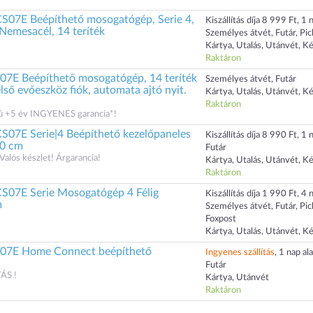
7E Beépíthető mosogatógép, Serie 4,
Kiszállítás díja 8 999 Ft, 1 n
emesacél, 14 teríték
Személyes átvét, Futár, Pi
Kártya, Utalás, Utánvét, K
Raktáron
7E Beépíthető mosogatógép, 14 teríték
Személyes átvét, Futár
első evőeszköz fiók, automata ajtó nyit.
Kártya, Utalás, Utánvét, K
Raktáron
zú +5 év INGYENES garancia*!
7E Serie|4 Beépíthető kezelőpaneles
Kiszállítás díja 8 990 Ft, 1 n
60 cm
Futár
 Valós készlet! Árgarancia!
Kártya, Utalás, Utánvét, K
Raktáron
7E Serie Mosogatógép 4 Félig
Kiszállítás díja 1 990 Ft, 4 n
m
Személyes átvét, Futár, Pi
Foxpost
Kártya, Utalás, Utánvét, K
07E Home Connect beépíthető
Ingyenes szállítás
, 1 nap ala
Futár
ÁS !
Kártya, Utánvét
Raktáron