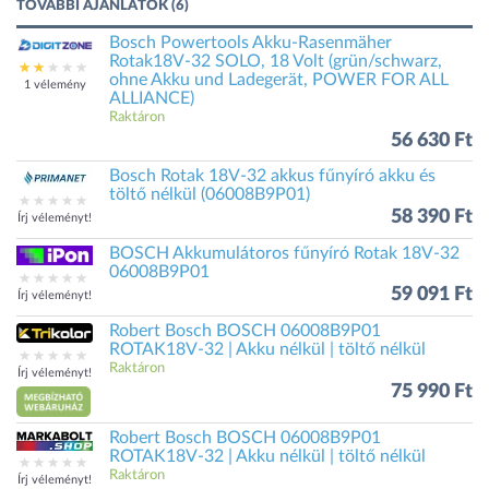
TOVÁBBI AJÁNLATOK (6)
Bosch Powertools Akku-Rasenmäher
Rotak18V-32 SOLO, 18 Volt (grün/schwarz,
ohne Akku und Ladegerät, POWER FOR ALL
1 vélemény
ALLIANCE)
Raktáron
56 630 Ft
Bosch Rotak 18V-32 akkus fűnyíró akku és
töltő nélkül (06008B9P01)
58 390 Ft
Írj véleményt!
BOSCH Akkumulátoros fűnyíró Rotak 18V-32
06008B9P01
59 091 Ft
Írj véleményt!
Robert Bosch BOSCH 06008B9P01
ROTAK18V-32 | Akku nélkül | töltő nélkül
Raktáron
Írj véleményt!
75 990 Ft
Robert Bosch BOSCH 06008B9P01
ROTAK18V-32 | Akku nélkül | töltő nélkül
Raktáron
Írj véleményt!