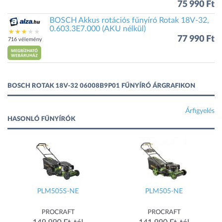
75 990 Ft
BOSCH Akkus rotációs fűnyíró Rotak 18V-32,
0.603.3E7.000 (AKU nélkül)
77 990 Ft
716 vélemény
BOSCH ROTAK 18V-32 06008B9P01 FŰNYÍRÓ ÁRGRAFIKON
Árfigyelés
HASONLÓ FŰNYÍRÓK
PLM505S-NE
PLM505-NE
PROCRAFT
PROCRAFT