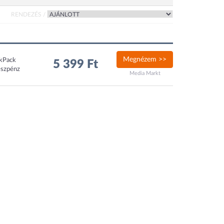
RENDEZÉS /
Megnézem >>
ckPack
5 399 Ft
észpénz
Media Markt