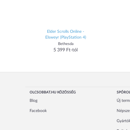
Elder Scrolls Online -
Elsweyr (PlayStation 4)
Bethesda
5 399 Ft-tól
OLCSOBBAT.HU KÖZÖSSÉG
SPÓROL
Blog
Új ter
Facebook
Népsze
Gyártó