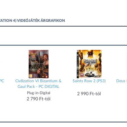
TATION 4) VIDEÓJÁTÉK ÁRGRAFIKON
 PC
Civilization VI Bizantium &
Saints Row 2 (PS3)
Deus 
Gaul Pack - PC DIGITAL
Plug-in-Digital
2 990 Ft-tól
2 790 Ft-tól