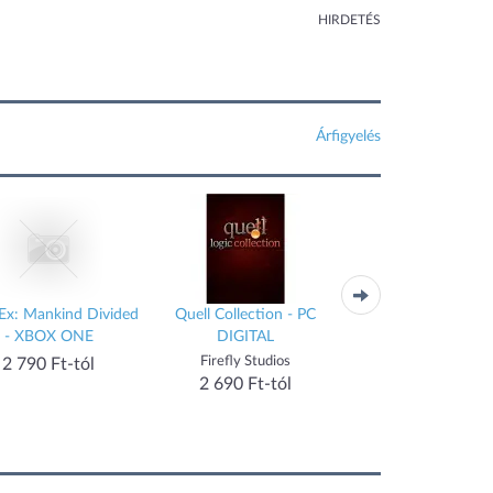
HIRDETÉS
Árfigyelés
Ex: Mankind Divided
Quell Collection - PC
Sid Meier's Civilizat
- XBOX ONE
DIGITAL
Cradle of Civilizatio
Bundle (MAC)
Firefly Studios
Aspyr Media
2 790 Ft-tól
2 690 Ft-tól
3 200 Ft-tól