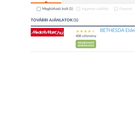
Megbízható bolt
(1)
Ingyenes szállítás
Foxpost
TOVÁBBI AJÁNLATOK (1)
BETHESDA Elder S
408 vélemény