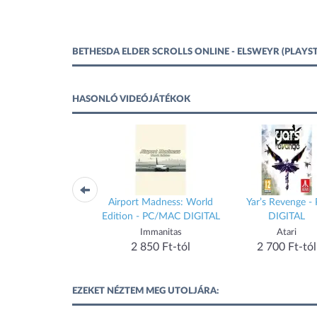
BETHESDA ELDER SCROLLS ONLINE - ELSWEYR (PLAYS
HASONLÓ VIDEÓJÁTÉKOK
mmetry - PC / MAC
Airport Madness: World
Yar’s Revenge -
DIGITAL
Edition - PC/MAC DIGITAL
DIGITAL
imgn.pro
Immanitas
Atari
3 000 Ft-tól
2 850 Ft-tól
2 700 Ft-tól
EZEKET NÉZTEM MEG UTOLJÁRA: