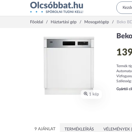
Főoldal
Háztartási gép
Mosogatógép
Beko B
Bek
139
Termék tí
Automata
Vízfogyas
Szélesség
Gyártói c
1 kép
9 AJÁNLAT
TERMÉKLEÍRÁS
VÉLEMÉNYEK (