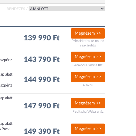
RENDEZÉS /
Megnézem >>
139 990 Ft
PrimaNet.hu az online
szakáruház
Megnézem >>
143 790 Ft
észpénz
Gázmodul-Weisz Kft.
ap alatt
Megnézem >>
144 990 Ft
észpénz
Alza.hu
ap alatt
Megnézem >>
147 990 Ft
Pepita.hu Webáruház
ap alatt
Megnézem >>
ckPack,
149 390 Ft