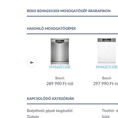
BEKO BDSN28530X MOSOGATÓGÉP ÁRGRAFIKON
HASONLÓ MOSOGATÓGÉPEK
SMV6YCX02E
SMS6ZCI10E
SMI6ZCS10E
Bosch
Bosch
Bosch
254 990 Ft-tól
289 990 Ft-tól
297 990 Ft-t
KAPCSOLÓDÓ KATEGÓRIÁK
Beépíthető gépek kiegészítői
Tisztító- é
Tűzhely
Sütő