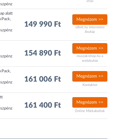
iPon
észpénz
ap alatt
ckPack,
Megnézem >>
149 990 Ft
eBolt.hu Internetes
észpénz
Áruház
Megnézem >>
154 890 Ft
észpénz
muszakishop.hu a
webáruház
ckPack,
Megnézem >>
161 006 Ft
észpénz
Kontaktor
tt
Megnézem >>
161 400 Ft
észpénz
Online Márkaboltok