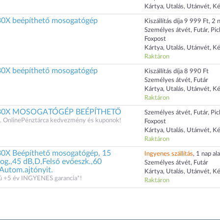
Kártya, Utalás, Utánvét, K
0X beépíthető mosogatógép
Kiszállítás díja 9 999 Ft, 2 n
Személyes átvét, Futár, Pi
Foxpost
Kártya, Utalás, Utánvét, K
Raktáron
0X beépíthető mosogatógép
Kiszállítás díja 8 990 Ft
Személyes átvét, Futár
Kártya, Utalás, Utánvét, K
Raktáron
30X MOSOGATÓGÉP BEÉPÍTHETŐ
Személyes átvét, Futár, Pi
 OnlinePénztárca kedvezmény és kuponok!
Foxpost
Kártya, Utalás, Utánvét, K
Raktáron
X Beépíthető mosogatógép, 15
Ingyenes szállítás
, 1 nap ala
prog.,45 dB,D,Felső evőeszk.,60
Személyes átvét, Futár
 Autom.ajtónyit.
Kártya, Utalás, Utánvét, K
zú +5 év INGYENES garancia*!
Raktáron