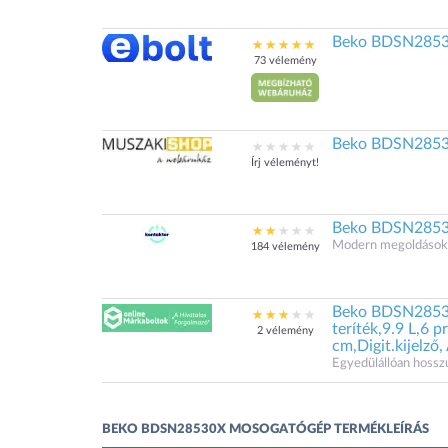
Beko BDSN2853
73 vélemény
Beko BDSN2853
Írj véleményt!
Beko BDSN285
Modern megoldások.
184 vélemény
Beko BDSN28530
teríték,9.9 L,6 
2 vélemény
cm,Digit.kijelző,
Egyedülállóan hoss
BEKO BDSN28530X MOSOGATÓGÉP TERMÉKLEÍRÁS