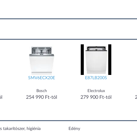
SMV6ECX20E
E87LB200S
Bosch
Electrolux
ól
254 990 Ft-tól
279 900 Ft-tól
s takarítószer, higiénia
Edény