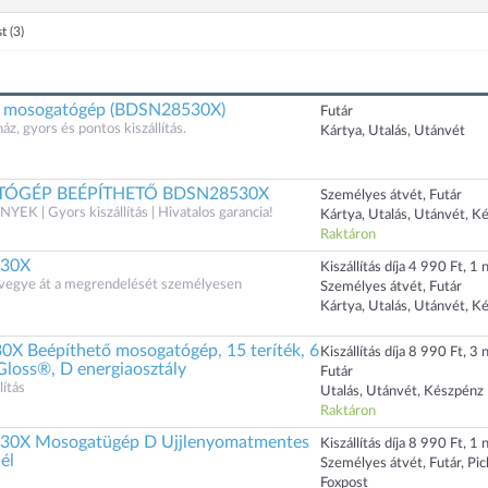
st
(3)
ő mosogatógép (BDSN28530X)
Futár
, gyors és pontos kiszállítás.
Kártya, Utalás, Utánvét
ÓGÉP BEÉPÍTHETŐ BDSN28530X
Személyes átvét, Futár
 | Gyors kiszállítás | Hivatalos garancia!
Kártya, Utalás, Utánvét, K
Raktáron
30X
Kiszállítás díja 4 990 Ft, 1 n
s vegye át a megrendelését személyesen
Személyes átvét, Futár
Kártya, Utalás, Utánvét, K
 Beépíthető mosogatógép, 15 teríték, 6
Kiszállítás díja 8 990 Ft, 3 n
loss®, D energiaosztály
Futár
ítás
Utalás, Utánvét, Készpénz
Raktáron
0X Mosogatügép D Ujjlenyomatmentes
Kiszállítás díja 8 990 Ft, 1 n
él
Személyes átvét, Futár, Pi
Foxpost