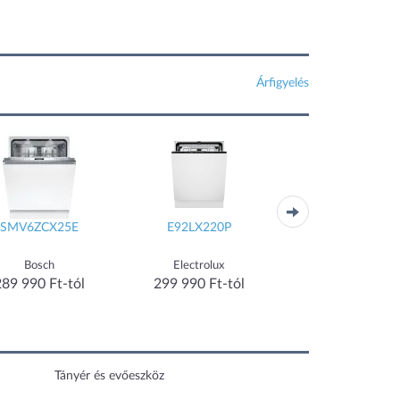
Árfigyelés
SMV6ZCX25E
E92LX220P
E72LA200S
Bosch
Electrolux
Electrolux
289 990 Ft-tól
299 990 Ft-tól
269 900 Ft-tó
Tányér és evőeszköz