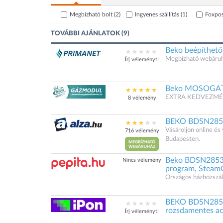
Megbízható bolt
(2)
Ingyenes szállítás
(1)
Foxpo
TOVÁBBI AJÁNLATOK (9)
Beko beépíthet
Megbízható webáruház
Írj véleményt!
Beko MOSOGAT
EXTRA KEDVEZMÉNYEK
8 vélemény
BEKO BDSN285
Vásároljon online é
716 vélemény
Budapesten.
Beko BDSN28530X
Nincs vélemény
program, SteamG
Országos házhozszáll
BEKO BDSN2853
rozsdamentes ac
Írj véleményt!