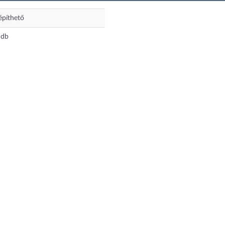
építhető
db