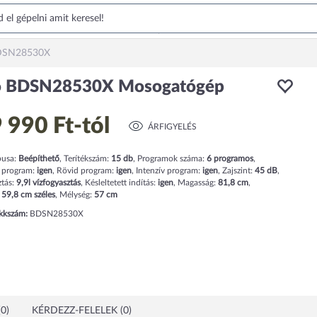
DSN28530X
o BDSN28530X Mosogatógép
 990 Ft
-tól
ÁRFIGYELÉS
pusa:
Beépíthető
,
Terítékszám:
15
db
,
Programok száma:
6
programos
,
 program:
igen
,
Rövid program:
igen
,
Intenzív program:
igen
,
Zajszint:
45
dB
,
ztás:
9,9
l
vízfogyasztás
,
Késleltetett indítás:
igen
,
Magasság:
81,8
cm
,
:
59,8
cm
széles
,
Mélység:
57
cm
ikkszám:
BDSN28530X
0)
KÉRDEZZ-FELELEK (0)