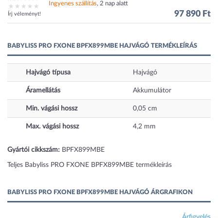
Ingyenes szállítás
, 2 nap alatt
97 890 Ft
Írj véleményt!
BABYLISS PRO FXONE BPFX899MBE HAJVÁGÓ TERMÉKLEÍRÁS
Hajvágó típusa
Hajvágó
Áramellátás
Akkumulátor
Min. vágási hossz
0,05
cm
Max. vágási hossz
4,2
mm
Gyártói cikkszám:
BPFX899MBE
Teljes Babyliss PRO FXONE BPFX899MBE termékleírás
BABYLISS PRO FXONE BPFX899MBE HAJVÁGÓ ÁRGRAFIKON
Árfigyelés