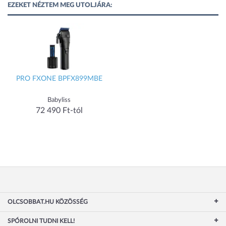
EZEKET NÉZTEM MEG UTOLJÁRA:
PRO FXONE BPFX899MBE
Babyliss
72 490 Ft-tól
OLCSOBBAT.HU KÖZÖSSÉG
SPÓROLNI TUDNI KELL!