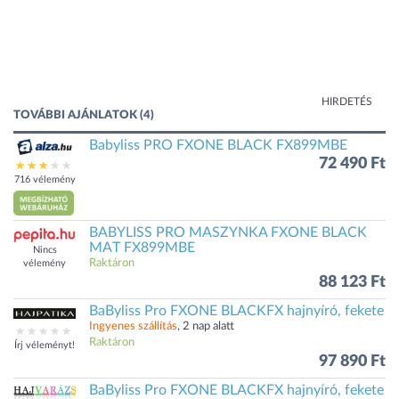
HIRDETÉS
TOVÁBBI AJÁNLATOK (4)
Babyliss PRO FXONE BLACK FX899MBE
72 490 Ft
716 vélemény
BABYLISS PRO MASZYNKA FXONE BLACK
MAT FX899MBE
Nincs
Raktáron
vélemény
88 123 Ft
BaByliss Pro FXONE BLACKFX hajnyíró, fekete
Ingyenes szállítás
, 2 nap alatt
Raktáron
Írj véleményt!
97 890 Ft
BaByliss Pro FXONE BLACKFX hajnyíró, fekete