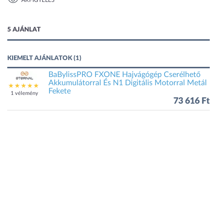
ÁRFIGYELÉS
1 kép
5 AJÁNLAT
KIEMELT AJÁNLATOK (1)
BaBylissPRO FXONE Hajvágógép Cserélhető
Akkumulátorral És N1 Digitális Motorral Metál
Fekete
1 vélemény
73 616 Ft