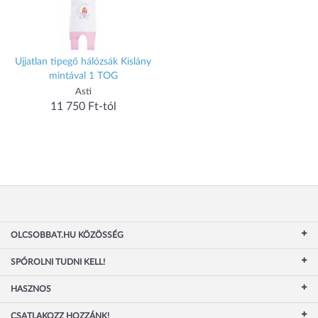
Ujjatlan tipegő hálózsák Kislány
mintával 1 TOG
Asti
11 750 Ft-tól
OLCSOBBAT.HU KÖZÖSSÉG
SPÓROLNI TUDNI KELL!
HASZNOS
CSATLAKOZZ HOZZÁNK!