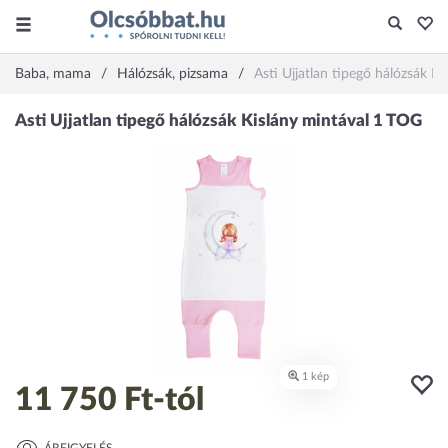
Baba, mama
Hálózsák, pizsama
Asti Ujjatlan tipegő hálózsák K
11 750 Ft
-tól