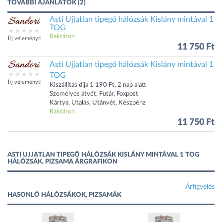
TOVÁBBI AJÁNLATOK (2)
Asti Ujjatlan tipegő hálózsák Kislány mintával 1
TOG
Raktáron
Írj véleményt!
11 750 Ft
Asti Ujjatlan tipegő hálózsák Kislány mintával 1
TOG
Írj véleményt!
Kiszállítás díja 1 190 Ft, 2 nap alatt
Személyes átvét, Futár, Foxpost
Kártya, Utalás, Utánvét, Készpénz
Raktáron
11 750 Ft
ASTI UJJATLAN TIPEGŐ HÁLÓZSÁK KISLÁNY MINTÁVAL 1 TOG
HÁLÓZSÁK, PIZSAMA ÁRGRAFIKON
Árfigyelés
HASONLÓ HÁLÓZSÁKOK, PIZSAMÁK