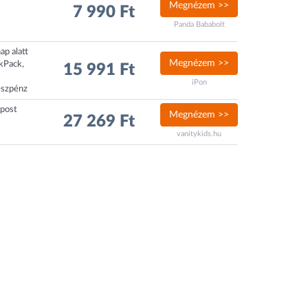
Megnézem >>
7 990 Ft
Panda Bababolt
ap alatt
Megnézem >>
ckPack,
15 991 Ft
iPon
észpénz
xpost
Megnézem >>
27 269 Ft
vanitykids.hu