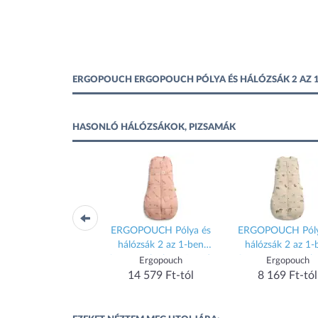
ERGOPOUCH ERGOPOUCH PÓLYA ÉS HÁLÓZSÁK 2 AZ 1-
HASONLÓ HÁLÓZSÁKOK, PIZSAMÁK
OPOUCH Organikus
ERGOPOUCH Pólya és
ERGOPOUCH Póly
t alvózsák Sheeting
hálózsák 2 az 1-ben
hálózsák 2 az 1-
nnah 8-24 hónap, 8-
Cocoon Elephant Parade
Cocoon Savannah
Ergopouch
Ergopouch
Ergopouch
14 kg, 1 tog
0-3 hónap, 3-6 kg, 2,5 tog
hónap, 8-10 kg, 2,
17 179 Ft-tól
14 579 Ft-tól
8 169 Ft-tól