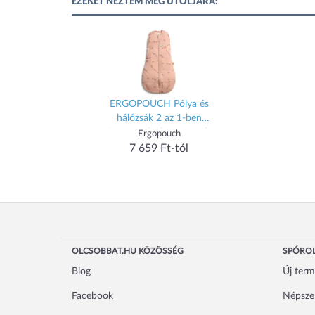
EZEKET NÉZTEM MEG UTOLJÁRA:
ERGOPOUCH Pólya és
hálózsák 2 az 1-ben
Cocoon Elephant Parade
Ergopouch
3-6 hónap, 6-8 kg, 2,5 tog
7 659 Ft-tól
OLCSOBBAT.HU KÖZÖSSÉG
SPÓROL
Blog
Új ter
Facebook
Népsze