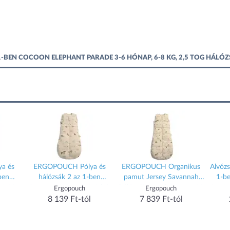
BEN COCOON ELEPHANT PARADE 3-6 HÓNAP, 6-8 KG, 2,5 TOG HÁLÓZ
a és
ERGOPOUCH Pólya és
ERGOPOUCH Organikus
Alvózs
ben
hálózsák 2 az 1-ben
pamut Jersey Savannah
1-be
 6-12
Cocoon Savannah 0-3 hó,
hálózsák 3-12 hónap, 6-10
Suit W
Ergopouch
Ergopouch
5 tog
3-6 kg, 2,5 tog
kg, 2,5 tog
8 139 Ft-tól
7 839 Ft-tól