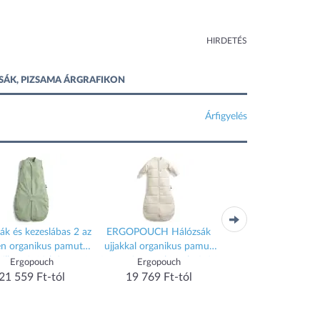
HIRDETÉS
SÁK, PIZSAMA ÁRGRAFIKON
Árfigyelés
ák és kezeslábas 2 az
ERGOPOUCH Hálózsák
PAMUT hálózsák (SZ
n organikus pamut
ujjakkal organikus pamut
Drapp Munkagép
illow 3-12 hónap, 6-
Jersey Oatmeal Marle 8-24
Ergopouch
Ergopouch
Vaganza
10 kg, 0,2 tog
hó, 8-14 kg, 3,5 tog
21 559 Ft-tól
19 769 Ft-tól
7 090 Ft-tól