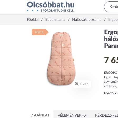
Főoldal
Baba, mama
Hálózsák, pizsama
Ergop
Erg
TOP 1
háló
Para
7 6
ERGOPOUCH
kg, 2,5 t
ágyneműk 
1 kép
értékelés,
Gyártói c
7 AJÁNLAT
VÉLEMÉNYEK (0)
KÉRDEZZ-FEL