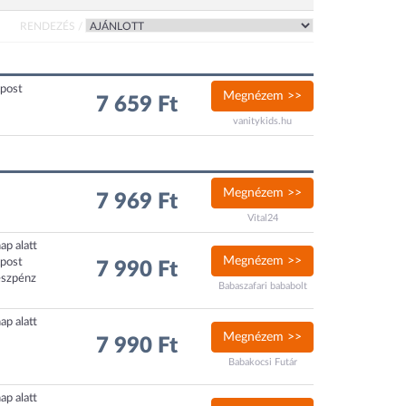
RENDEZÉS /
xpost
Megnézem >>
7 659 Ft
vanitykids.hu
Megnézem >>
7 969 Ft
Vital24
ap alatt
Megnézem >>
xpost
7 990 Ft
észpénz
Babaszafari bababolt
ap alatt
Megnézem >>
7 990 Ft
Babakocsi Futár
ap alatt