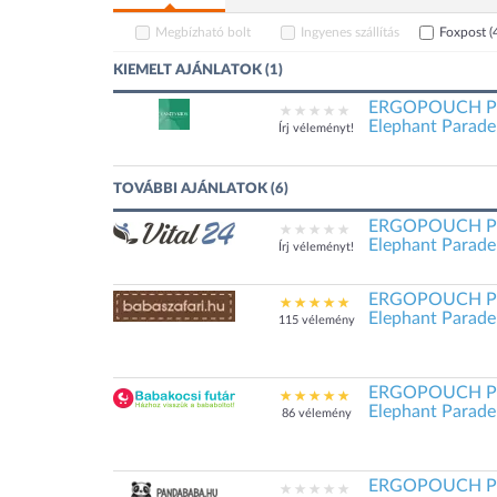
Megbízható bolt
Ingyenes szállítás
Foxpost
(
KIEMELT AJÁNLATOK (1)
ERGOPOUCH Póly
Elephant Parade 
Írj véleményt!
TOVÁBBI AJÁNLATOK (6)
ERGOPOUCH Póly
Elephant Parade 
Írj véleményt!
ERGOPOUCH Póly
Elephant Parade 
115 vélemény
ERGOPOUCH Póly
Elephant Parade 
86 vélemény
ERGOPOUCH Póly