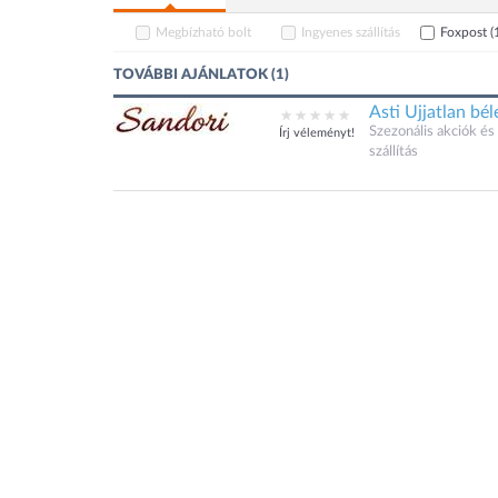
Megbízható bolt
Ingyenes szállítás
Foxpost
(
TOVÁBBI AJÁNLATOK (1)
Asti Ujjatlan bé
Szezonális akciók 
Írj véleményt!
szállítás