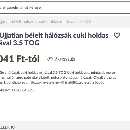
jjatlan bélelt hálózsák cuki holdas mintával 3,5 TOG
Ujjatlan bélelt hálózsák cuki holdas
ával 3,5 TOG
041 Ft
-tól
ÁRFIGYELÉS
élelt hálózsák cuki holdas mintával 3,5 TOG Cuki holdacska mintával, meleg
es, vállán apró patenttal ellátott, puha biztonságos hálózsák. Oldalt cipzáras
n kibontható és a hálózsák levétele nélkül is átöltöztetheted a babád.
ikkszám:
00208045068
ELEK (0)