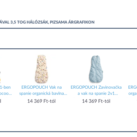
TÁVAL 3,5 TOG HÁLÓZSÁK, PIZSAMA ÁRGRAFIKON
1-ben
ERGOPOUCH Vak na
ERGOPOUCH Zavinovačka
ERG
Cocoon
spanie organická bavlna
a vak na spanie 2v1
orga
kg, 0,2
Jersey Bon Appetit 3-12
Cocoon Dragonflies 6-12
Oatme
l
14 369 Ft-tól
14 369 Ft-tól
m, 6-10 kg, 0,2 tog
m, 8-10 kg, 0,2 tog