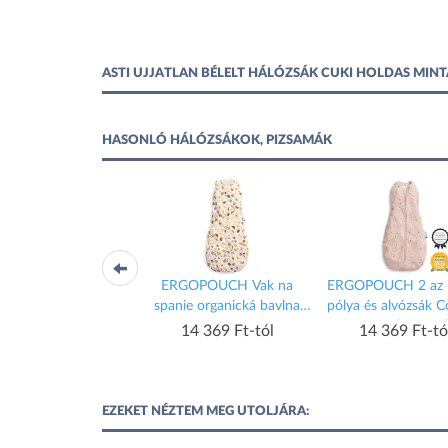
ASTI UJJATLAN BÉLELT HÁLÓZSÁK CUKI HOLDAS MIN
HASONLÓ HÁLÓZSÁKOK, PIZSAMÁK
OPOUCH 2 az 1-ben
ERGOPOUCH Vak na
ERGOPOUCH 2 az 
a és alvózsák Cocoon
spanie organická bavlna
pólya és alvózsák 
al Marle 3-6 hó, 6-8
Jersey Bon Appetit 8-24
Daisies 3-6 hó, 6-8 
Cocoon
14 369 Ft-tól
14 369 Ft-tó
kg, 0,2 tog
m, 8-14 kg, 0,2 tog
tog
14 369 Ft-tól
EZEKET NÉZTEM MEG UTOLJÁRA: