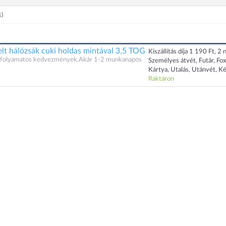
1)
lelt hálózsák cuki holdas mintával 3,5 TOG
Kiszállítás díja 1 190 Ft, 2 n
és folyamatos kedvezmények.Akár 1-2 munkanapos
Személyes átvét, Futár, Fo
Kártya, Utalás, Utánvét, K
Raktáron