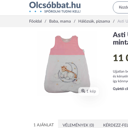
Főoldal
Baba, mama
Hálózsák, pizsama
Asti U
Asti 
mint
11 
Ujjatlan b
és kényelm
így könnye
Gyártói c
1 kép
1 AJÁNLAT
VÉLEMÉNYEK (0)
KÉRDEZZ-FEL