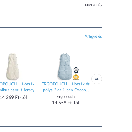
HIRDETÉS
Árfigyelés
OPOUCH Hálózsák
ERGOPOUCH Hálózsák és
ERGOPOUCH Háló
nikus pamut Jersey
pólya 2 az 1-ben Cocoon
organikus pamut Je
al Marle 8-24 hó, 8-
Dragonflies 0-3 h, 3-6 kg,
Dragonflies 8-24 hó
Ergopouch
14 369 Ft-tól
14 369 Ft-tól
14 kg, 0,2 tog
2,5 tog
kg, 0,2 tog
14 659 Ft-tól