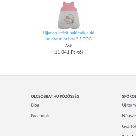
Ujjatlan bélelt hálózsák cuki
holdas mintával 3,5 TOG
Asti
11 041 Ft-tól
OLCSOBBAT.HU KÖZÖSSÉG
SPÓROL
Blog
Új ter
Facebook
Népsze
Gyártó