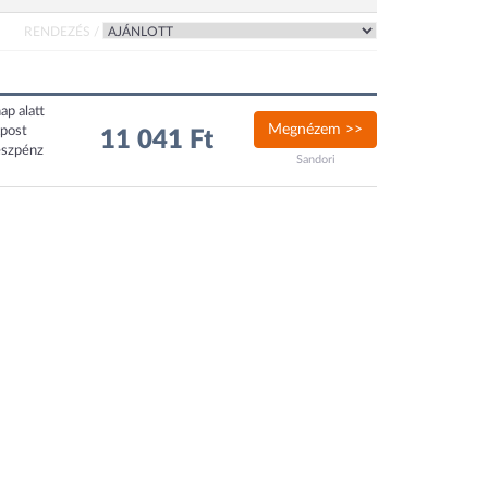
RENDEZÉS /
ap alatt
Megnézem >>
xpost
11 041 Ft
észpénz
Sandori