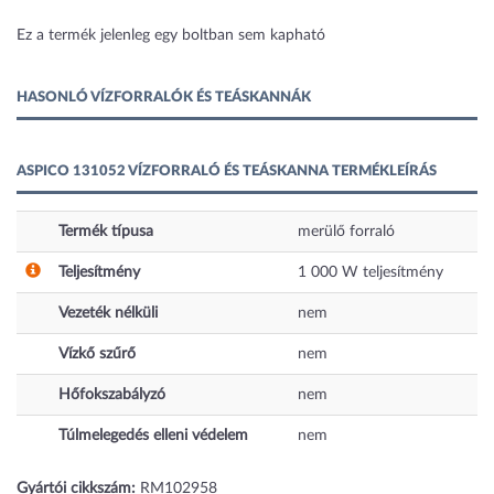
1 kép
Ez a termék jelenleg egy boltban sem kapható
HASONLÓ VÍZFORRALÓK ÉS TEÁSKANNÁK
ASPICO 131052 VÍZFORRALÓ ÉS TEÁSKANNA TERMÉKLEÍRÁS
Termék típusa
merülő forraló
Teljesítmény
1 000
W
teljesítmény
Vezeték nélküli
nem
Vízkő szűrő
nem
Hőfokszabályzó
nem
Túlmelegedés elleni védelem
nem
Gyártói cikkszám:
RM102958