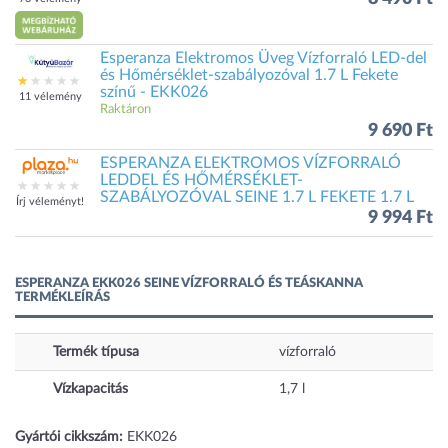
Esperanza Elektromos Üveg Vízforraló LED-del
és Hőmérséklet-szabályozóval 1.7 L Fekete
színű - EKK026
11 vélemény
Raktáron
9 690 Ft
ESPERANZA ELEKTROMOS VÍZFORRALÓ
LEDDEL ÉS HŐMÉRSÉKLET-
SZABÁLYOZÓVAL SEINE 1.7 L FEKETE 1.7 L
Írj véleményt!
9 994 Ft
ESPERANZA EKK026 SEINE VÍZFORRALÓ ÉS TEÁSKANNA
TERMÉKLEÍRÁS
Termék típusa
vízforraló
Vízkapacitás
1,7
l
Gyártói cikkszám:
EKK026