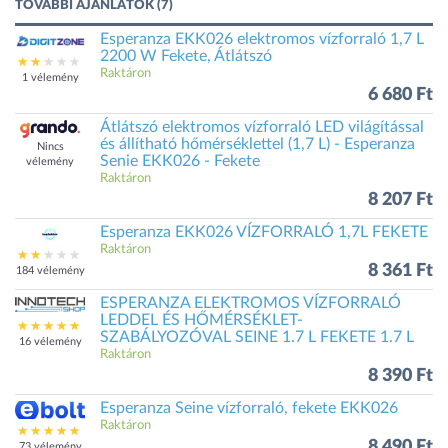
TOVÁBBI AJÁNLATOK (7)
Esperanza EKK026 elektromos vízforraló 1,7 L
2200 W Fekete, Átlátszó
Raktáron
1 vélemény
6 680 Ft
Átlátszó elektromos vízforraló LED világítással
és állítható hőmérséklettel (1,7 L) - Esperanza
Nincs
Senie EKK026 - Fekete
vélemény
Raktáron
8 207 Ft
Esperanza EKK026 VÍZFORRALÓ 1,7L FEKETE
Raktáron
8 361 Ft
184 vélemény
ESPERANZA ELEKTROMOS VÍZFORRALÓ
LEDDEL ÉS HŐMÉRSÉKLET-
SZABÁLYOZÓVAL SEINE 1.7 L FEKETE 1.7 L
16 vélemény
Raktáron
8 390 Ft
Esperanza Seine vízforraló, fekete EKK026
Raktáron
8 490 Ft
73 vélemény