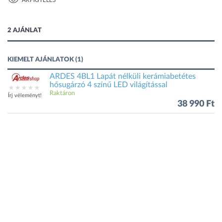
ÁRFIGYELÉS
1 kép
2 AJÁNLAT
KIEMELT AJÁNLATOK (1)
ARDES 4BL1 Lapát nélküli kerámiabetétes
hősugárzó 4 színű LED világítással
Raktáron
Írj véleményt!
38 990 Ft