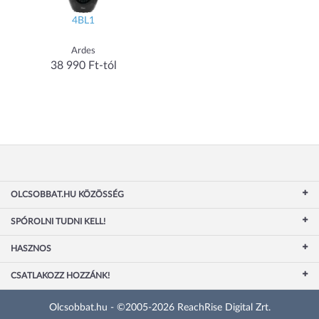
4BL1
Ardes
38 990 Ft-tól
OLCSOBBAT.HU KÖZÖSSÉG
SPÓROLNI TUDNI KELL!
HASZNOS
CSATLAKOZZ HOZZÁNK!
Olcsobbat.hu - ©2005-2026 ReachRise Digital Zrt.