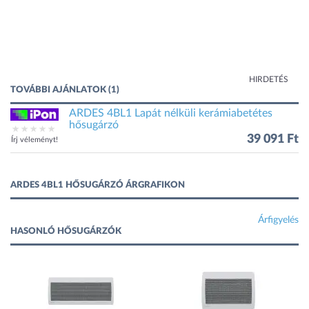
HIRDETÉS
TOVÁBBI AJÁNLATOK (1)
ARDES 4BL1 Lapát nélküli kerámiabetétes
hősugárzó
39 091 Ft
Írj véleményt!
ARDES 4BL1 HŐSUGÁRZÓ ÁRGRAFIKON
Árfigyelés
HASONLÓ HŐSUGÁRZÓK