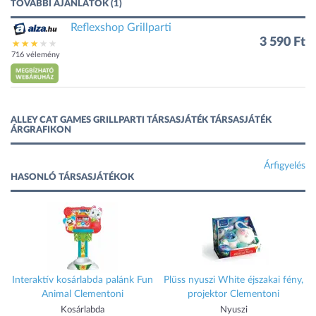
TOVÁBBI AJÁNLATOK (1)
Reflexshop Grillparti
3 590 Ft
716 vélemény
ALLEY CAT GAMES GRILLPARTI TÁRSASJÁTÉK TÁRSASJÁTÉK
ÁRGRAFIKON
Árfigyelés
HASONLÓ TÁRSASJÁTÉKOK
Interaktív kosárlabda palánk Fun
Plüss nyuszi White éjszakai fény,
Animal Clementoni
projektor Clementoni
Kosárlabda
Nyuszi