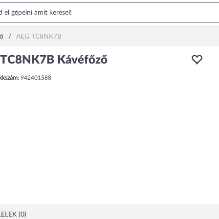
ő
AEG TC8NK7B
 TC8NK7B Kávéfőző
ikkszám:
942401588
ELEK (0)