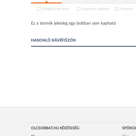
Megbízható bolt
Ingyenes szállítás
Foxpost
Ez a termék jelenleg egy boltban sem kapható
HASONLÓ KÁVÉFŐZŐK
OLCSOBBAT.HU KÖZÖSSÉG
SPÓROL