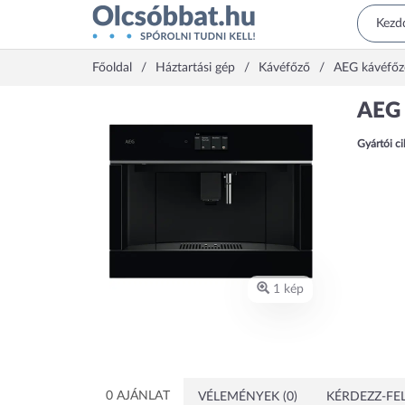
Főoldal
Háztartási gép
Kávéfőző
AEG kávéfőz
AEG
Gyártói c
1 kép
0 AJÁNLAT
VÉLEMÉNYEK (0)
KÉRDEZZ-FEL