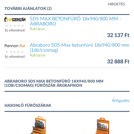
HIRDETÉS
TOVÁBBI AJÁNLATOK (2)
SDS MAX BETONFÚRÓ 18x940/800 MM -
ABRABORO
Raktáron
Írj véleményt!
32 137 Ft
Abraboro SDS Max betonfúró 18x940/800 mm
(1db/csomag)
Raktáron
Írj véleményt!
32 888 Ft
ABRABORO SDS MAX BETONFÚRÓ 18X940/800 MM
(1DB/CSOMAG) FÚRÓSZÁR ÁRGRAFIKON
Árfigyelés
HASONLÓ FÚRÓSZÁRAK