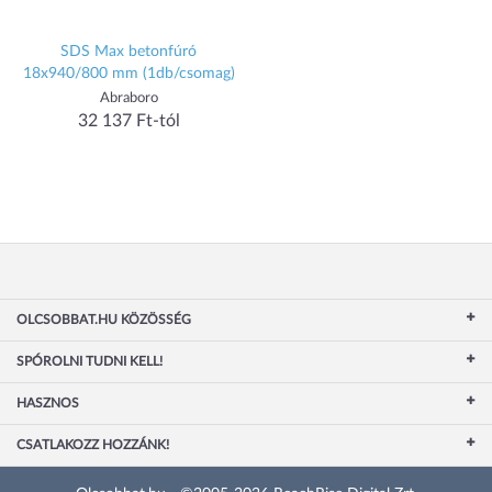
SDS Max betonfúró
18x940/800 mm (1db/csomag)
Abraboro
32 137 Ft-tól
OLCSOBBAT.HU KÖZÖSSÉG
SPÓROLNI TUDNI KELL!
HASZNOS
CSATLAKOZZ HOZZÁNK!