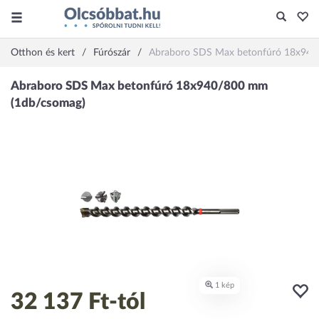
Otthon és kert
Fúrószár
Abraboro SDS Max betonfúró 18x940
32 137 Ft
-tól