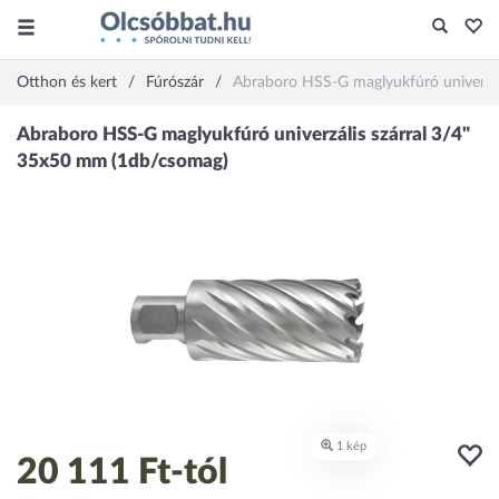
Otthon és kert
Fúrószár
Abraboro HSS-G maglyukfúró univerzá
20 111 Ft
-tól