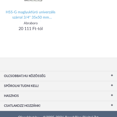
HSS-G maglyukfúró univerzális
szárral 3/4" 35x50 mm
(1db/csomag)
Abraboro
20 111 Ft-tól
OLCSOBBAT.HU KÖZÖSSÉG
SPÓROLNI TUDNI KELL!
HASZNOS
CSATLAKOZZ HOZZÁNK!