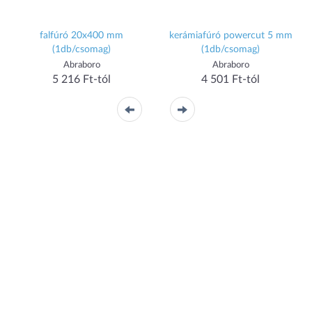
falfúró 20x400 mm
kerámiafúró powercut 5 mm
(1db/csomag)
(1db/csomag)
Abraboro
Abraboro
5 216 Ft-tól
4 501 Ft-tól