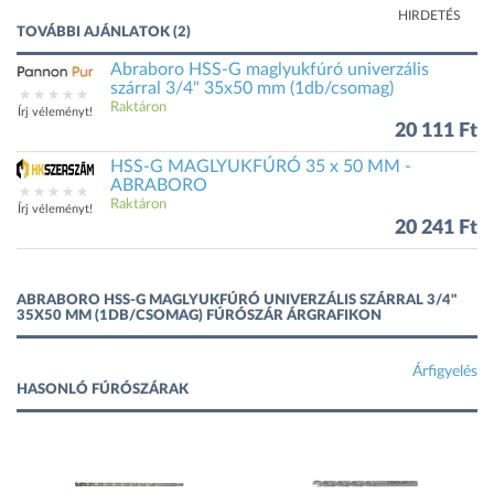
HIRDETÉS
TOVÁBBI AJÁNLATOK (2)
Abraboro HSS-G maglyukfúró univerzális
szárral 3/4" 35x50 mm (1db/csomag)
Raktáron
Írj véleményt!
20 111 Ft
HSS-G MAGLYUKFÚRÓ 35 x 50 MM -
ABRABORO
Raktáron
Írj véleményt!
20 241 Ft
ABRABORO HSS-G MAGLYUKFÚRÓ UNIVERZÁLIS SZÁRRAL 3/4"
35X50 MM (1DB/CSOMAG) FÚRÓSZÁR ÁRGRAFIKON
Árfigyelés
HASONLÓ FÚRÓSZÁRAK