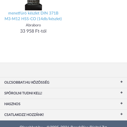
menetfúró készlet DIN 371B
M3-M12 HSS-CO (14db/készlet)
Abraboro
33 958 Ft-tól
OLCSOBBAT.HU KÖZÖSSÉG
SPÓROLNI TUDNI KELL!
HASZNOS
CSATLAKOZZ HOZZÁNK!