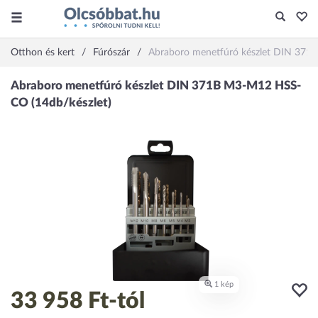
Otthon és kert
Fúrószár
Abraboro menetfúró készlet DIN 371
33 958 Ft
-tól