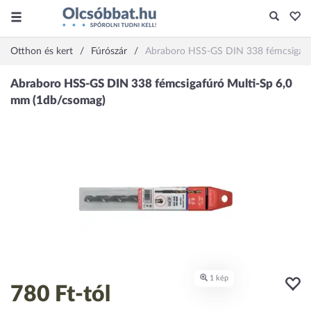
Otthon és kert
Fúrószár
Abraboro HSS-GS DIN 338 fémcsigafú
780 Ft
-tól