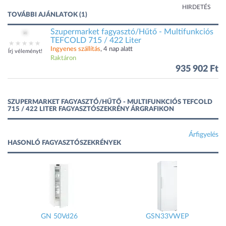
HIRDETÉS
TOVÁBBI AJÁNLATOK (1)
Szupermarket fagyasztó/Hűtő - Multifunkciós
TEFCOLD 715 / 422 Liter
Ingyenes szállítás
, 4 nap alatt
Írj véleményt!
Raktáron
935 902 Ft
SZUPERMARKET FAGYASZTÓ/HŰTŐ - MULTIFUNKCIÓS TEFCOLD
715 / 422 LITER FAGYASZTÓSZEKRÉNY ÁRGRAFIKON
Árfigyelés
HASONLÓ FAGYASZTÓSZEKRÉNYEK
GN 50Vd26
GSN33VWEP