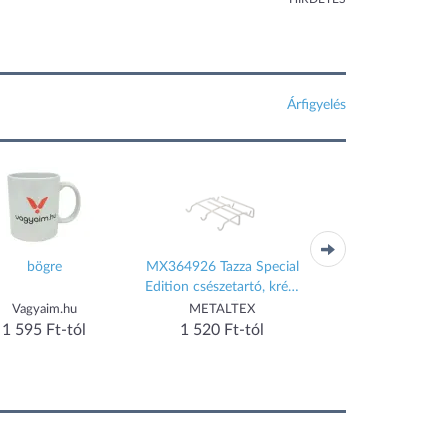
Árfigyelés
bögre
MX364926 Tazza Special
Bögre, önkeverős b
Edition csészetartó, krém
kávés bögre
színű
Vagyaim.hu
METALTEX
1 989 Ft-tól
1 595 Ft-tól
1 520 Ft-tól