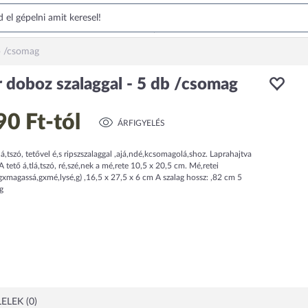
db /csomag
r doboz szalaggal - 5 db /csomag
90 Ft
-tól
ÁRFIGYELÉS
á,tszó, tetővel é,s ripszszalaggal ,ajá,ndé,kcsomagolá,shoz. Laprahajtva
 .A tető á,tlá,tszó, ré,szé,nek a mé,rete 10,5 x 20,5 cm. Mé,retei
,gxmagassá,gxmé,lysé,g) ,16,5 x 27,5 x 6 cm A szalag hossz: ,82 cm 5
g
ELEK (0)