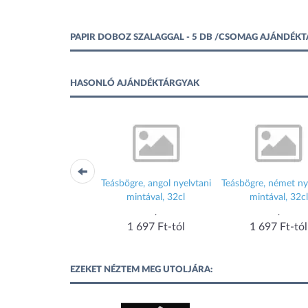
PAPIR DOBOZ SZALAGGAL - 5 DB /CSOMAG AJÁNDÉK
HASONLÓ AJÁNDÉKTÁRGYAK
ar Wars párnahuzat
Teásbögre, angol nyelvtani
Teásbögre, német ny
40x40 cm Velúr
mintával, 32cl
mintával, 32cl
Javoli
.
.
1 659 Ft-tól
1 697 Ft-tól
1 697 Ft-tól
EZEKET NÉZTEM MEG UTOLJÁRA: