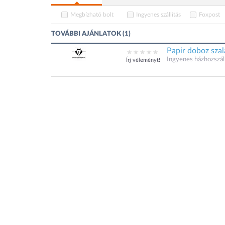
Megbízható bolt
Ingyenes szállítás
Foxpost
TOVÁBBI AJÁNLATOK (1)
Papir doboz szal
Ingyenes házhozszáll
Írj véleményt!