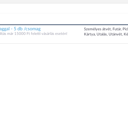
aggal - 5 db /csomag
Személyes átvét, Futár, Pi
ítás már 15000 Ft feletti vásárlás esetén!
Kártya, Utalás, Utánvét, K