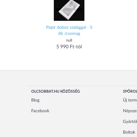
Papir doboz szalaggal - 5
db /csomag
null
5 990 Ft-tól
OLCSOBBAT.HU KÖZÖSSÉG
SPÓROL
Blog
Új ter
Facebook
Népsze
Gyártó
Boltok