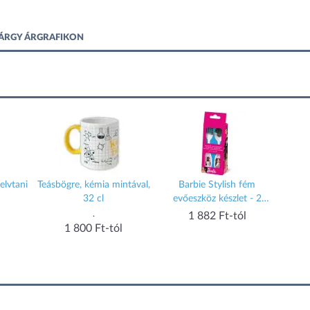
TÁRGY ÁRGRAFIKON
elvtani
Teásbögre, kémia mintával,
Barbie Stylish fém
32 cl
evőeszköz készlet - 2
darabos
.
1 882 Ft-tól
1 800 Ft-tól