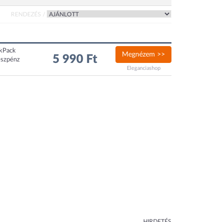
RENDEZÉS /
ckPack
Megnézem >>
5 990 Ft
észpénz
Eleganciashop
HIRDETÉS