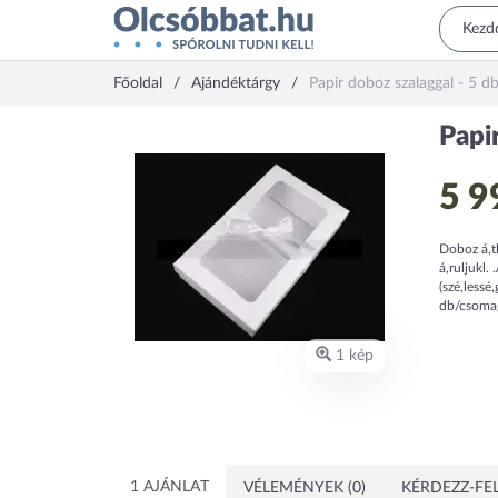
Főoldal
Ajándéktárgy
Papir doboz szalaggal - 5 
Papi
5 9
Doboz á,tl
á,ruljukl.
(szé,lessé
db/csoma
1 kép
1 AJÁNLAT
VÉLEMÉNYEK (0)
KÉRDEZZ-FEL